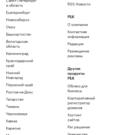
RSS Новости
и область
Екатеринбург
РБК
Новосибирск
О компании
Омск
Контактная
Башкортостан
информация
Вологодская
Редакция
область
Размещение
Калининград
рекламы
Краснодарский
край
Другие
Нижний
продукты
Новгород
РБК
Пермский край
Облако для
бизнеса
Ростов-на-Дону
Корпоративный
Татарстан
регистратор
Тюмень
доменов
Черноземье
Хостинг
сайтов
Кавказ
Рег.решения
Карелия
Знакомства
Мурманск