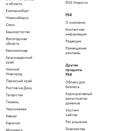
RSS Новости
и область
Екатеринбург
РБК
Новосибирск
О компании
Омск
Контактная
Башкортостан
информация
Вологодская
Редакция
область
Размещение
Калининград
рекламы
Краснодарский
край
Другие
Нижний
продукты
Новгород
РБК
Пермский край
Облако для
бизнеса
Ростов-на-Дону
Корпоративный
Татарстан
регистратор
Тюмень
доменов
Черноземье
Хостинг
сайтов
Кавказ
Рег.решения
Карелия
Знакомства
Мурманск