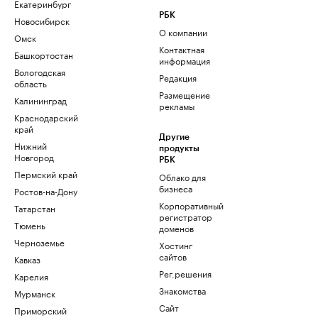
Екатеринбург
РБК
Новосибирск
О компании
Омск
Контактная
Башкортостан
информация
Вологодская
Редакция
область
Размещение
Калининград
рекламы
Краснодарский
край
Другие
Нижний
продукты
Новгород
РБК
Пермский край
Облако для
бизнеса
Ростов-на-Дону
Корпоративный
Татарстан
регистратор
Тюмень
доменов
Черноземье
Хостинг
сайтов
Кавказ
Рег.решения
Карелия
Знакомства
Мурманск
Сайт
Приморский