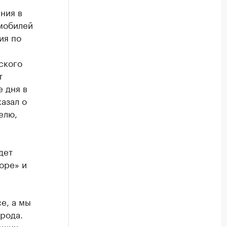
ния в
мобилей
ия по
ского
т
 дня в
азал о
елю,
дет
оре» и
е, а мы
рода.
наших