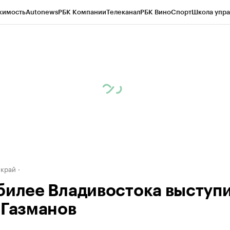
жимость
Autonews
РБК Компании
Телеканал
РБК Вино
Спорт
Школа упра
д
Стиль
Крипто
РБК Бизнес-среда
Дискуссионный клуб
Исследования
К
а контрагентов
Политика
Экономика
Бизнес
Технологии и медиа
Фина
 край
билее Владивостока выступ
 Газманов