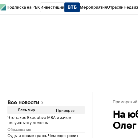
Подписка на РБК
Инвестиции
Мероприятия
Отрасли
Недви
РБК Курсы
РБК Life
Тренды
Визионеры
Национальные проекты
Горо
Газета
Спецпроекты СПб
Конференции СПб
Спецпроекты
Проверк
Приморский
Все новости
Приморье
Весь мир
На ю
Что такое Executive MBA и зачем
получать эту степень
Олег
Образование
Суды и новые траты. Чем еще грозит