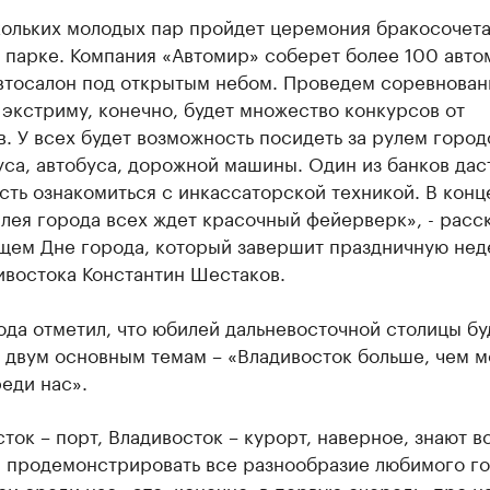
кольких молодых пар пройдет церемония бракосочета
 парке. Компания «Автомир» соберет более 100 авто
автосалон под открытым небом. Проведем соревнован
экстриму, конечно, будет множество конкурсов от
. У всех будет возможность посидеть за рулем город
са, автобуса, дорожной машины. Один из банков дас
ть ознакомиться с инкассаторской техникой. В конце
лея города всех ждет красочный фейерверк», - расск
щем Дне города, который завершит праздничную нед
ивостока Константин Шестаков.
ода отметил, что юбилей дальневосточной столицы бу
 двум основным темам – «Владивосток больше, чем м
еди нас».
ток – порт, Владивосток – курорт, наверное, знают вс
и продемонстрировать все разнообразие любимого го
ои среди нас» это, конечно, в первую очередь, про 