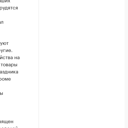
рудятся
ал
зуют
угие.
йства на
 товары
раздника
кроме
ры
вящен
родской