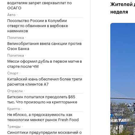
водителям запрет сверхвыплат по
Жителей 
ОСАГО
неделя
Авто
Посольство России в Колумбии
отвергло обвинения в вербовке
наемников
Политика
Великобритания ввела санкции против
Озон Банка
Политика
Месси оформил дубль в первом матче в
старте после ЧМ
Спорт
Китайский юань обеспечил более трети
расчетов клиентов А7
Отрасли
Биткоин попытался преодолеть $65
тыс. Что произошло на крипторынке
Крипто
Не яблоко, а предсказуемость: как
технологии меняют рынок Fresh Food
Тренды
Синоптики предупредили москвичей о