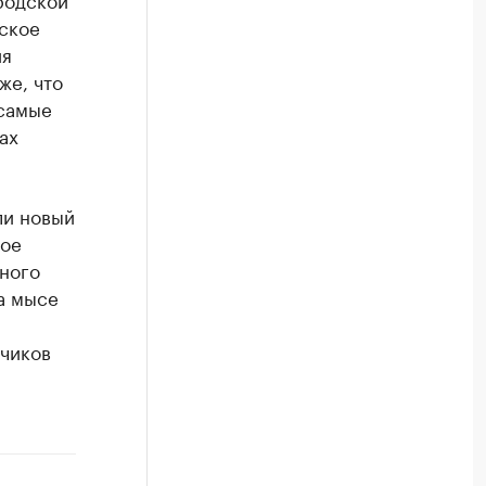
дское
ия
же, что
 самые
ах
ли новый
ное
ного
а мысе
дчиков