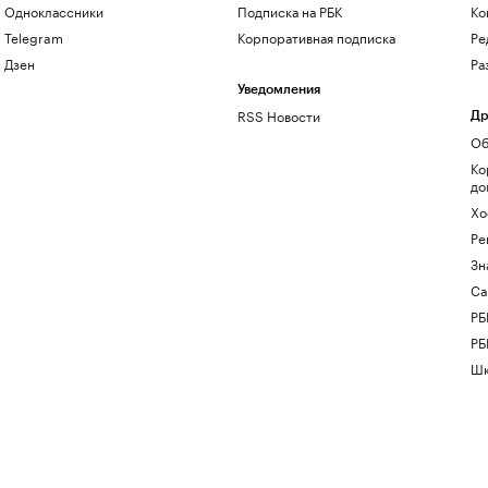
Одноклассники
Подписка на РБК
Ко
Telegram
Корпоративная подписка
Ре
Дзен
Ра
Уведомления
RSS Новости
Др
Об
Ко
до
Хо
Ре
Зн
Са
РБ
РБ
Шк