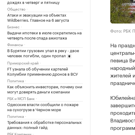
дождях в четверг и пятницу
Общество
Атаки и эвакуации на объектах
Wildberries. Главное на 6 августа
Бизнес
Фото: РБК 
Выдачи ипотеки в июле сократились на
четверть после спада ажиотажа
На праздн
Финансы
В Бурятии грузовик упал в реку - двое
центральн
человек погибли, один пропал
певица Ви
Приморский край
народный 
FT узнала об обучении картелей
Колумбии применению дронов в ВСУ
жителей и
Политика
празднич
Как объяснить инвесторам, почему они
могут доверять деньги компании
Юбилейна
РБК и МСП Банк
завершит
Одесские власти сообщили о пожаре
на сухогрузе в Черном море
проходить
Политика
Владивост
Требования к обработке персональных
программ
данных: полный гайд
РБК Компании