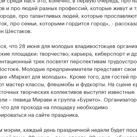
в и про людей разных профессий, которые живут и т
ороде, про талантливых людей, которые прославляют
ок, про семьи, которыми гордится город», - рассказ
ин Шестаков.
ся, что 28 июня для молодых владивостокцев органи
кие площадки: творчество, карьера, киберспорт и др
нтационный трек посвятят перспективам трудоустро
Востоке. Молодые предприниматели представят свои
ке «Маркет для молодых». Кроме того, для гостей п
ют мастер-классы, флешмобы и фудкорты. На сцене 
точных творческих коллективов выступят известные
ели – певица Мирави и группа «Бурито». Организато
 что для прохода на площадку необходимо
ироваться на сайте праздника.
м мэрии, каждый день праздничной недели будет пос
ной теме. 29 июня – день спорта, 30 июня – общего