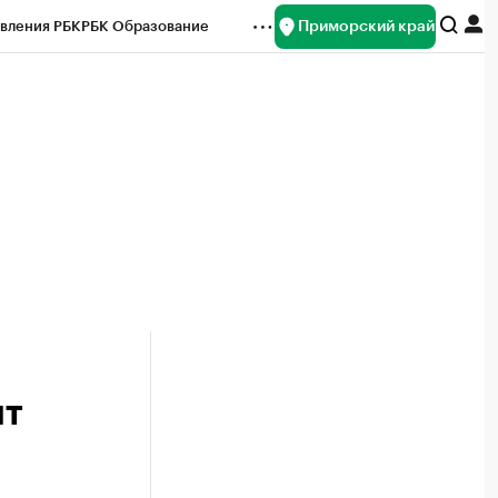
Приморский край
вления РБК
РБК Образование
редитные рейтинги
Франшизы
нсы
Рынок наличной валюты
ит