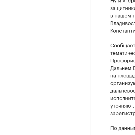
защитнико
в нашем г
Владивост
Констант
Сообщает
тематичес
Профорие
Дальнем 
на площад
организу
дальневос
исполнит
уточняют,
зарегистр
По данны
определен