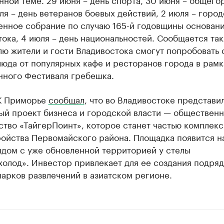
юля – день ветеранов боевых действий, 2 июля – горо
енное собрание по случаю 165-й годовщины основан
ока, 4 июля – день национальностей. Сообщается так
лю жители и гости Владивостока смогут попробовать
юда от популярных кафе и ресторанов города в рамк
нного Фестиваля гребешка.
К Приморье
сообщал
, что во Владивостоке представи
ый проект бизнеса и городской власти — обществен
тво «ТайгерПоинт», которое станет частью комплекс
ройства Первомайского района. Площадка появится н
ядом с уже обновленной территорией у стелы
олод». Инвестор привлекает для ее создания подря
арков развлечений в азиатском регионе.