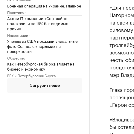
Военная операция на Украине. Главное
«Для нес
Политика
Нагорном
Акции IT-компании «Софтлайн»
на свой 
подскочили на 16% без видимых
причин
силовому 
Инвестиции
партнеров
Ученые из США показали уникальные
троллейбу
фото Солнца с «перьями» на
поверхности
возможнос
Общество
честь юби
Как Петербургская биржа влияет на
предстоя
бизнес и экономику
мэр Влад
РБК и Петербургская Биржа
Загрузить еще
Глава гор
посвящен
«Герои ср
«Владивос
бы хотел
Ну и «Гер