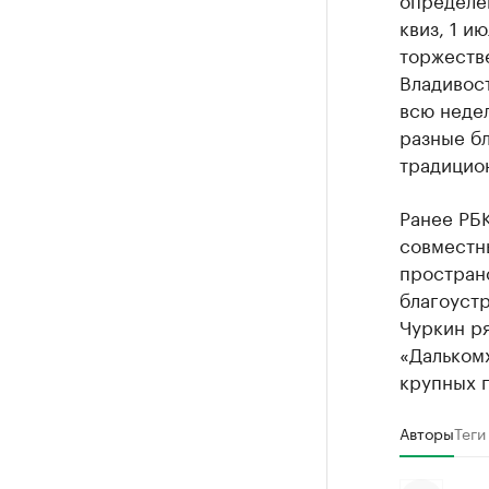
квиз, 1 и
торжеств
Владивост
всю неде
разные бл
традицио
Ранее РБ
совместн
пространс
благоуст
Чуркин р
«Далькомх
крупных п
Авторы
Теги