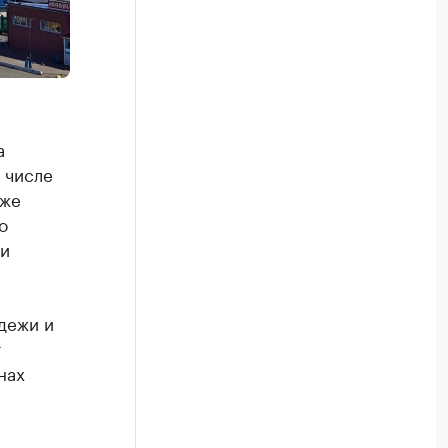
а
 числе
кже
о
 и
дежи и
т
нах