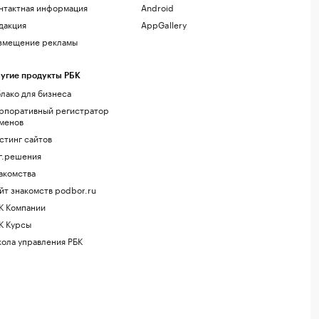
нтактная информация
Android
дакция
AppGallery
змещение рекламы
угие продукты РБК
лако для бизнеса
рпоративный регистратор
менов
стинг сайтов
г.решения
акомства
йт знакомств podbor.ru
К Компании
К Курсы
ола управления РБК