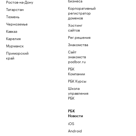
бизнеса
Ростов-на-Дону
Корпоративный
Татарстан
регистратор
Тюмень
доменов
Черноземье
Хостинг
сайтов
Кавказ
Рег.решения
Карелия
Знакомства
Мурманск
Сайт
Приморский
знакомств
край
podbor.ru
РБК
Компании
РБК Курсы
Школа
управления
РБК
РБК
Новости
iOS
Android