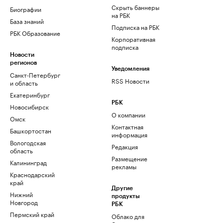
Скрыть баннеры
Биографии
на РБК
База знаний
Подписка на РБК
РБК Образование
Корпоративная
подписка
Новости
регионов
Уведомления
Санкт-Петербург
RSS Новости
и область
Екатеринбург
РБК
Новосибирск
О компании
Омск
Контактная
Башкортостан
информация
Вологодская
Редакция
область
Размещение
Калининград
рекламы
Краснодарский
край
Другие
Нижний
продукты
Новгород
РБК
Пермский край
Облако для