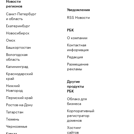
Новости
регионов
Уведомления
Санкт-Петербург
RSS Новости
и область
Екатеринбург
РБК
Новосибирск
О компании
Омск
Контактная
Башкортостан
информация
Вологодская
Редакция
область
Размещение
Калининград
рекламы
Краснодарский
край
Другие
Нижний
продукты
Новгород
РБК
Пермский край
Облако для
бизнеса
Ростов-на-Дону
Корпоративный
Татарстан
регистратор
Тюмень
доменов
Черноземье
Хостинг
сайтов
Кавказ