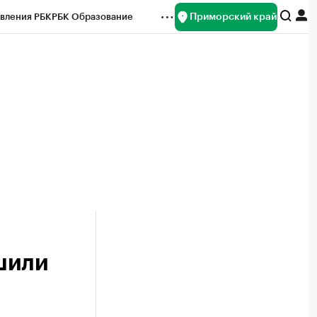
Приморский край
вления РБК
РБК Образование
редитные рейтинги
Франшизы
нсы
Рынок наличной валюты
шили