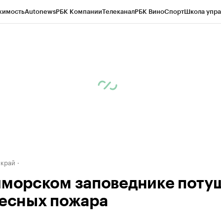
жимость
Autonews
РБК Компании
Телеканал
РБК Вино
Спорт
Школа упра
д
Стиль
Крипто
РБК Бизнес-среда
Дискуссионный клуб
Исследования
К
а контрагентов
Политика
Экономика
Бизнес
Технологии и медиа
Фина
 край
иморском заповеднике поту
лесных пожара