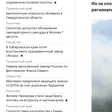
отдаленном поселке Чукотки
Из-за сло
Приморский край
регионал
Беспилотную опасность объявили в
Свердловской области
Политика
Синоптик допустил обновление
температурного рекорда в Москве 7
августа
Общество
В Хабаровском крае хотят
восстановить судоремонтный завод
«Якорь»
Приморский край
Умерла заслуженный тренер России по
фехтованию Фаина Саевич
Общество
Минтранс предложил защищать трассы
от БПЛА за счет дорожных бюджетов
Политика
Жители Приморья стали чаще брать
ипотеку на вторичку и частные дома
Приморский край
Супруге главы издательства «Джем»