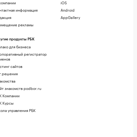
компании
iOS
нтактная информация
Android
дакция
AppGallery
змещение рекламы
угие продукты РБК
лако для бизнеса
рпоративный регистратор
менов
стинг сайтов
г.решения
акомства
йт знакомств podbor.ru
К Компании
К Курсы
ола управления РБК