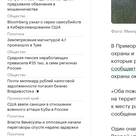
предъявили обвинение в
мошенничестве
Общество
Bloomberg узнал о серии самоубийств
в Киберкомандовании США
Фото: Минп
Политика
Землетрясение магнитудой 4,1
В Примор
произошло в Туве
Общество
охраны и 
Средняя пенсия неработающих
которые 
превысила ₽35 тыс. в семи регионах
сообщает
России
Общество
охраны о
Почти миллиард рублей налоговой
задолженности погасил бизнес
«Оба пож
Владивостока
на терри
Приморский край
США ввели санкции в отношении
к месту р
военного атташе Кубы в России
сообщени
Политика
Власти Венесуэлы и оппозиция начали
переговоры спустя неделю задержки
Один очаг
Политика
Второй уд