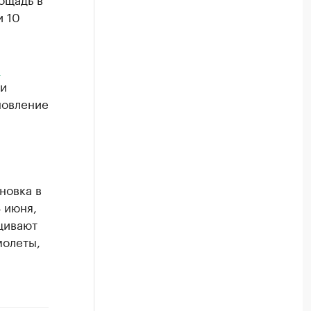
и 10
и
ли
новление
новка в
 июня,
щивают
молеты,