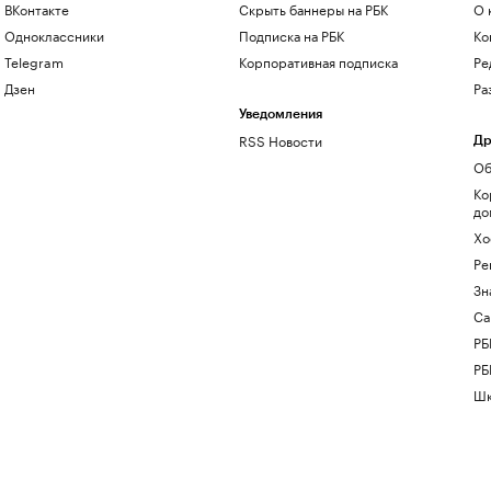
ВКонтакте
Скрыть баннеры на РБК
О 
Одноклассники
Подписка на РБК
Ко
Telegram
Корпоративная подписка
Ре
Дзен
Ра
Уведомления
RSS Новости
Др
Об
Ко
до
Хо
Ре
Зн
Са
РБ
РБ
Шк