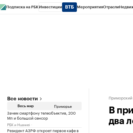
Подписка на РБК
Инвестиции
Мероприятия
Отрасли
Недви
РБК Курсы
РБК Life
Тренды
Визионеры
Национальные проекты
Горо
Газета
Спецпроекты СПб
Конференции СПб
Спецпроекты
Проверк
Приморский
Все новости
Приморье
Весь мир
В пр
Зачем смартфону телеобъектив, 200
Мп и большой сенсор
два 
РБК и Huawei
Резидент АЗРФ откроет первое кафе в