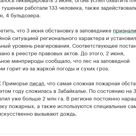
а тушении работали 133 человека, также задействовал
, 4 бульдозера.
етить, что 3 июня обстановку в заповеднике
признал
ной ситуацией регионального характера и установи
ьный уровень реагирования. Соответствующее поста
ано в реестре правовых актов. До этого, 2 июня,
ьное минприроды сообщало, что лес на заповедной
и горит из-за жаркой погоды и сухих гроз.
К Приморье
писал
, что самая сложная пожарная обста
этом году сложилась в Забайкалье. По состоянию на 3
атил уже больше 2 млн га. В регионе постоянно нара
вку пожарных, а также используются специальные са
искусственно вызывают дождь.