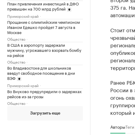
План привлечения инвестиций в ДФО
375 га. Н
превышен на 700 млрд рублей
автомашин
Приморский край
Прощание с олимпийским чемпионом
Иваном Едешко пройдет 7 августа в
Стоит отм
Москве
чрезвычай
Общество
регионал
В США в аэропорту задержали
мужчину, угрожавшего взорвать бомбу
опубликов
на рейсе
регионал
Общество
территори
Во Владивостоке для школьников
введут свободное посещение в дни
ВЭФ
Ранее РБ
Приморский край
России в 
Во Внуково предупредили о задержках
рейсов из-за грозы
огонь охв
Общество
группиро
который 
Загрузить еще
Авторы
Теги