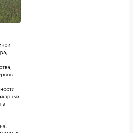
мной
ра,
м
ства,
урсов.
тности
пожарных
 в
ня.
ощадь в