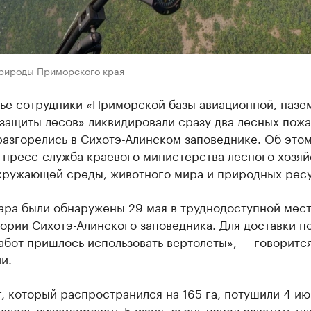
рироды Приморского края
ье сотрудники «Приморской базы авиационной, назе
защиты лесов» ликвидировали сразу два лесных пожа
разгорелись в Сихотэ-Алинском заповеднике. Об это
пресс-служба краевого министерства лесного хозяй
кружающей среды, животного мира и природных рес
ара были обнаружены 29 мая в труднодоступной мес
тории Сихотэ-Алинского заповедника. Для доставки 
абот пришлось использовать вертолеты», — говорится
и.
, который распространился на 165 га, потушили 4 ию
алось ликвидировать 5 июня, огонь успел охватить пл