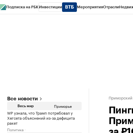
Подписка на РБК
Инвестиции
Мероприятия
Отрасли
Недви
РБК Курсы
РБК Life
Тренды
Визионеры
Национальные проекты
Горо
Газета
Спецпроекты СПб
Конференции СПб
Спецпроекты
Проверк
Приморский
Все новости
Приморье
Весь мир
Пинг
WP узнала, что Трамп потребовал у
Хегсета объяснений из-за дефицита
Прим
ракет
Политика
за ₽