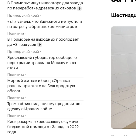
В Приморье ищут инвестора для завода
по переработке древесных отходов
Приморский край
Шестнадц
«ЕП» узнала, что Залужного не пустили
на встречу с британским министром
Политика
В Приморье на выходных похолодает
до +8 градусов
Приморский край
Ярославский губернатор сообщил о
перекрытии трассы на Москву из-за
атаки
Политика
Мирный житель и боец «Орлана»
ранены при атаке на Белгородскую
область
Политика
Трамп объяснил, почему предпочитает
сделку с Ираном войне
Политика
Киев раскрыл «колоссальную сумму»
бюджетной помощи от Запада с 2022
года
Фото: Прим