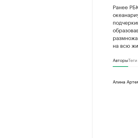
Ранее РБК
океанари
подчеркив
образова
размножа
на всю жи
Авторы
Теги
Алина Арте