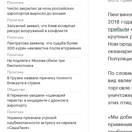
Политика
Число закрытых за ночь российских
Пингвино
аэропортов выросло до восьми
Политика
2018 года
Залужный заявил, что Киев исчерпал
прибыли
н
ресурс вооружений в конфликте
крупных 
Политика
Новгород
Лантратова заявила, что судьба более
300 курян неизвестна после вторжения
океанариу
Политика
Популяция
На подлете к Москве сбили три
беспилотника
По слова
Политика
В Грузии назвали причину полного
вид явля
блэкаута в стране
торговле
Общество
уничтоже
В Германии увидели «сценарий
теракта» в инциденте с дроном в
этих птиц
аэропорту
Политика
«Мы доби
Украина признала угрозой
нацбезопасности актрису из сериала
применив 
«СашаТаня»
приблизив