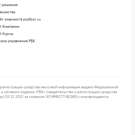
г.решения
акомства
йт знакомств podbor.ru
К Компании
К Курсы
ола управления РБК
регистрации средства массовой информации выдано Федеральной
и сетевого издания «РБК» (свидетельство о регистрации средства
ор) 03.12.2021 за номером ЭЛ №ФС77-82385) сопровождаются