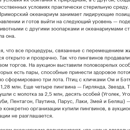
усственных условиях практически стерильную среду.
Приморский океанариум занимает лидирующие позиц
авлении и готов выйти на следующий уровень — под
ивотными с другими зоопарками и океанариумами ст
а она.
ся, что все процедуры, связанные с перемещением ж
я открыто и прозрачно. Так что пингвинов продавали
ом торгов. На аукцион выставили половозрелых особ
торых есть пары, способные принести здоровое пото
о сформировано три лота. Птиц с кличками Ом и Бэ
 1,28 млн. Еще четыре пингвина — Гирлянда, Звезда, 
шли с молотка за 2,5 млн, десять особей (Уголек, Уго
уби, Пентагон, Паутина, Парус, Лаки, Змей и Беляш) —
е конкретно организации купили пингвинов, в аукцио
ации не разглашается.
ском океанариуме подчеркивают, что новые владельц