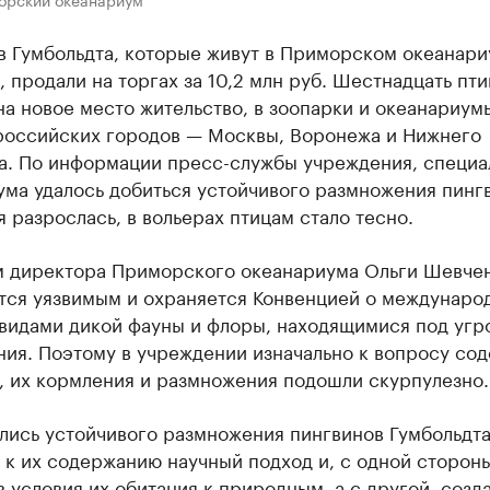
в Гумбольдта, которые живут в Приморском океанари
, продали на торгах за 10,2 млн руб. Шестнадцать пт
а новое место жительство, в зоопарки и океанариум
российских городов — Москвы, Воронежа и Нижнего
а. По информации пресс-службы учреждения, специа
ма удалось добиться устойчивого размножения пинг
 разрослась, в вольерах птицам стало тесно.
м директора Приморского океанариума Ольги Шевчен
ется уязвимым и охраняется Конвенцией о междунаро
 видами дикой фауны и флоры, находящимися под угр
ния. Поэтому в учреждении изначально к вопросу со
, их кормления и размножения подошли скурпулезно.
лись устойчивого размножения пингвинов Гумбольдта
к их содержанию научный подход и, с одной стороны
 условия их обитания к природным, а с другой, созда