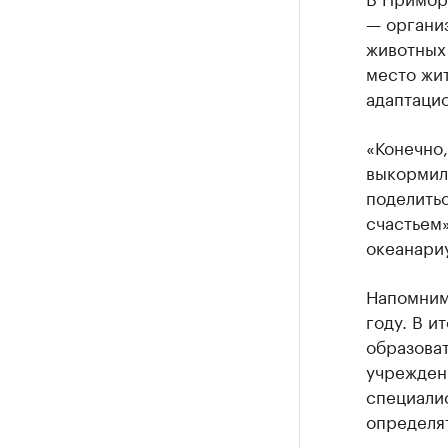
— органи
животных
место жит
адаптаци
«Конечно,
выкормили
поделить
счастьем»
океанари
Напомним,
году. В и
образоват
учреждени
специалис
определя