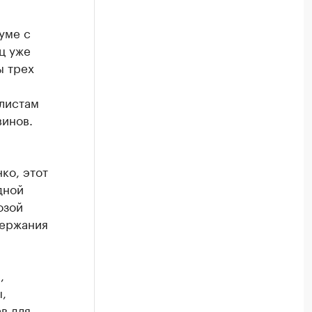
уме с
иц уже
ы трех
листам
винов.
ко, этот
дной
озой
держания
,
,
в для