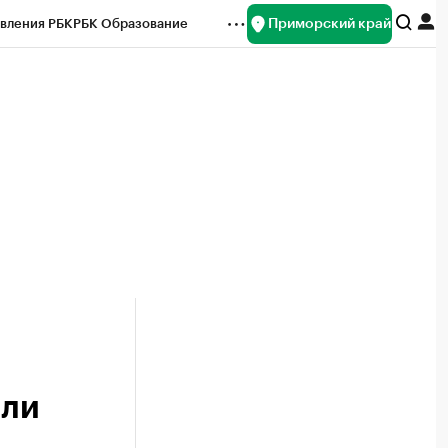
Приморский край
вления РБК
РБК Образование
редитные рейтинги
Франшизы
нсы
Рынок наличной валюты
али