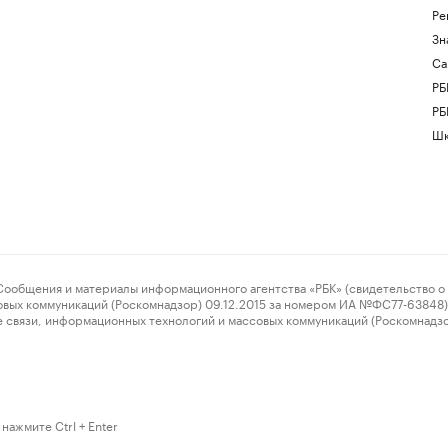
Ре
Зн
Са
РБ
РБ
Шк
ения и материалы информационного агентства «РБК» (свидетельство о 
овых коммуникаций (Роскомнадзор) 09.12.2015 за номером ИА №ФС77-63848) 
 связи, информационных технологий и массовых коммуникаций (Роскомнадз
нажмите Ctrl + Enter