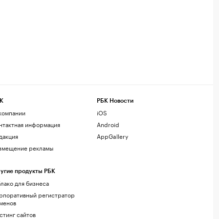
К
РБК Новости
компании
iOS
нтактная информация
Android
дакция
AppGallery
змещение рекламы
угие продукты РБК
лако для бизнеса
рпоративный регистратор
менов
стинг сайтов