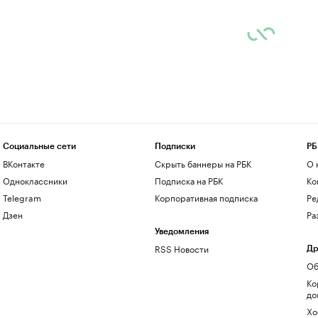
Социальные сети
Подписки
РБ
ВКонтакте
Скрыть баннеры на РБК
О 
Одноклассники
Подписка на РБК
Ко
Telegram
Корпоративная подписка
Ре
Дзен
Ра
Уведомления
RSS Новости
Др
Об
Ко
до
Хо