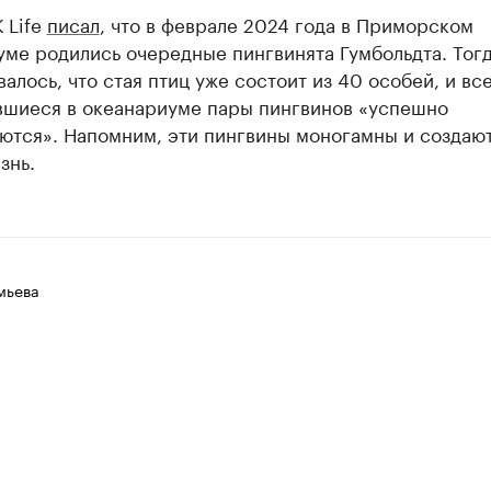
 Life
писал
, что в феврале 2024 года в Приморском
уме родились очередные пингвинята Гумбольдта. Тог
алось, что стая птиц уже состоит из 40 особей, и вс
вшиеся в океанариуме пары пингвинов «успешно
ются». Напомним, эти пингвины моногамны и создаю
знь.
мьева