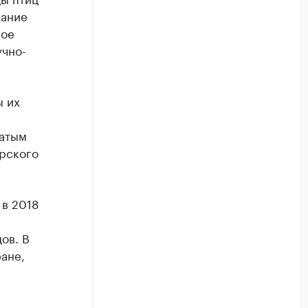
жание
вое
учно-
ы их
натым
орского
 в 2018
ов. В
ане,