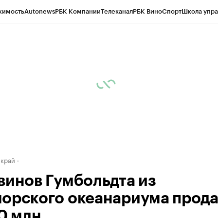
жимость
Autonews
РБК Компании
Телеканал
РБК Вино
Спорт
Школа упра
д
Стиль
Крипто
РБК Бизнес-среда
Дискуссионный клуб
Исследования
К
а контрагентов
Политика
Экономика
Бизнес
Технологии и медиа
Фина
 край
винов Гумбольдта из
орского океанариума прод
10 млн