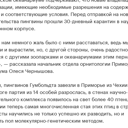
зации, имеющие необходимые разрешения на содер
 и соответствующие условия. Перед отправкой на но
ельства пингвины прошли 30-дневный карантин в на
онном корпусе.
 нам немного жаль было с ними расставаться, ведь м
 и вырастили, но, с другой стороны, очень радостно
ся с другими зоопарками и океанариумами этим пер
, — рассказала начальник отдела орнитологии Прим
ума Олеся Чернышова.
 пингвинов Гумбольдта завезли в Приморье из Чехии
тоге партия из 14 особей разрослась, в стенах научно-
ельного комплекса появилось на свет более 40 птенц
и теперь самая многочисленная стая этих птиц в стр
ты научились не только успешно их разводить, но и
ть пол молекулярно-генетическим методом.