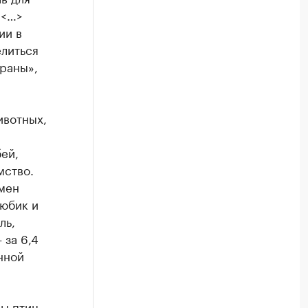
 <…>
ии в
елиться
раны»,
ивотных,
ей,
мство.
тмен
Тюбик и
ль,
 за 6,4
нной
ы птиц