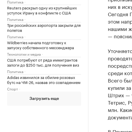
Политика
них в иск
Reuters раскрыл одну из крупнейших
уступок Ирану в конфликте с США
Сегодня 
Политика
этом напр
Три российских аэропорта закрыли для
нашими ж
полетов
— пояснил
Политика
Wildberries начала подготовку к
запуску собственного мессенджера
Уточняет
Технологии и медиа
проводятс
США потребуют от ряда иммигрантов
посредств
залоги до $250 тыс. для получения виз
Политика
среди ко
Adidas извинился за обилие розовых
Всего был
бутс на ЧМ-26, назвав это совпадением
купили за
Спорт
Штрих — у
Загрузить еще
Тетрис, Р
млн. Каки
документ
В Примор