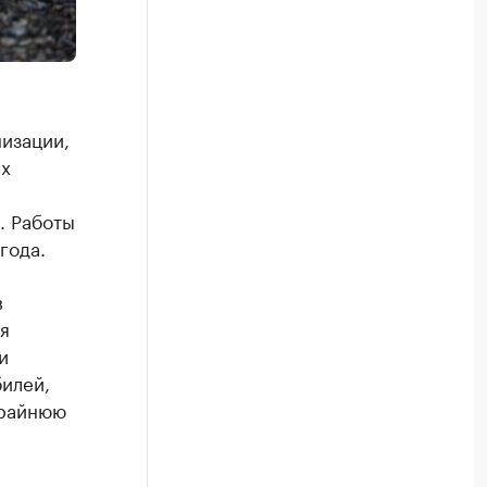
изации,
ых
. Работы
года.
в
я
и
илей,
крайнюю