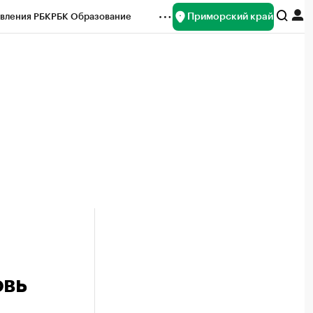
Приморский край
вления РБК
РБК Образование
редитные рейтинги
Франшизы
нсы
Рынок наличной валюты
овь