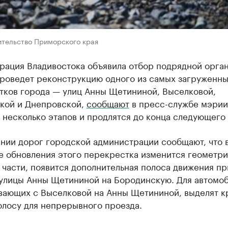
ительство Приморского края
рация Владивостока объявила отбор подрядной орган
проведет реконструкцию одного из самых загруженн
тков города — улиц Анны Щетининой, Выселковой,
кой и Днепровской,
сообщают
в пресс-службе мэрии
 несколько этапов и продлятся до конца следующего 
ении дорог городской администрации сообщают, что 
е обновления этого перекрестка изменится геометри
части, появится дополнительная полоса движения пр
 улицы Анны Щетининой на Бородинскую. Для автомоб
вающих с Выселковой на Анны Щетининой, выделят 
олосу для непрерывного проезда.