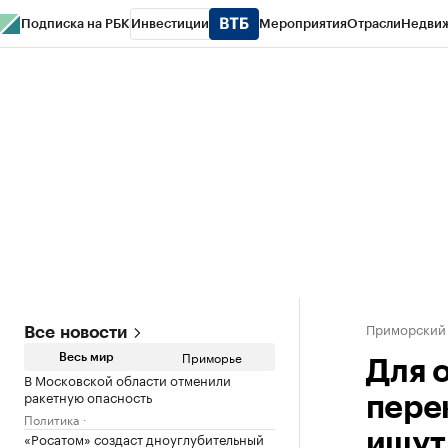
Подписка на РБК
Инвестиции
Мероприятия
Отрасли
Недви
РБК Курсы
РБК Life
Тренды
Визионеры
Национальные проекты
Горо
Газета
Спецпроекты СПб
Конференции СПб
Спецпроекты
Проверк
Приморский
Все новости
Приморье
Весь мир
Для 
В Московской области отменили
ракетную опасность
пере
Политика
«Росатом» создаст дноуглубительный
ищут