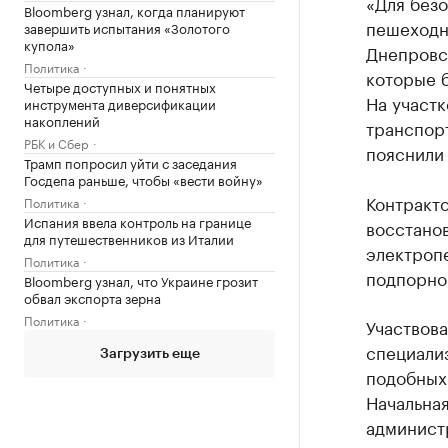
«Для без
Bloomberg узнал, когда планируют
пешеходн
завершить испытания «Золотого
купола»
Днепровс
Политика
которые 
Четыре доступных и понятных
На участк
инструмента диверсификации
накоплений
транспор
РБК и Сбер
пояснили
Трамп попросил уйти с заседания
Госдепа раньше, чтобы «вести войну»
Контракт
Политика
Испания ввела контроль на границе
восстано
для путешественников из Италии
электроп
Политика
подпорно
Bloomberg узнал, что Украине грозит
обвал экспорта зерна
Политика
Участвова
специали
Загрузить еще
подобных
Начальна
администр