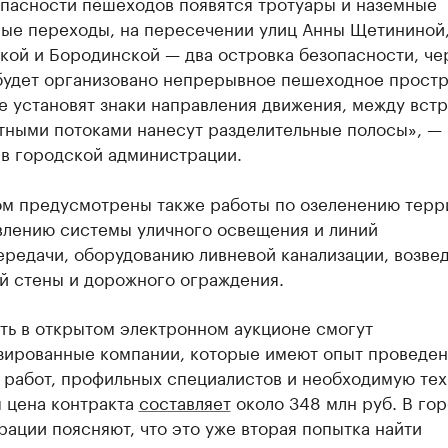
опасности пешеходов появятся тротуары и наземные
ые переходы, на пересечении улиц Анны Щетининой
кой и Бородинской — два островка безопасности, че
будет организовано непрерывное пешеходное простр
е установят знаки направления движения, между вст
тными потоками нанесут разделительные полосы», —
 в городской администрации.
ом предусмотрены также работы по озеленению терр
влению системы уличного освещения и линий
ередачи, оборудованию ливневой канализации, возве
й стены и дорожного ограждения.
ть в открытом электронном аукционе смогут
зированные компании, которые имеют опыт проведен
 работ, профильных специалистов и необходимую тех
я цена контракта
составляет
около 348 млн руб. В го
ации поясняют, что это уже вторая попытка найти