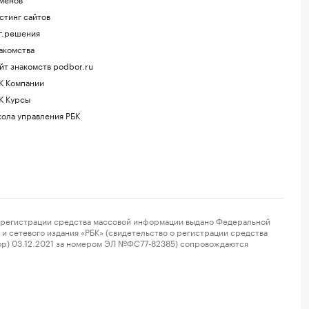
стинг сайтов
г.решения
акомства
йт знакомств podbor.ru
К Компании
К Курсы
ола управления РБК
регистрации средства массовой информации выдано Федеральной
и сетевого издания «РБК» (свидетельство о регистрации средства
ор) 03.12.2021 за номером ЭЛ №ФС77-82385) сопровождаются