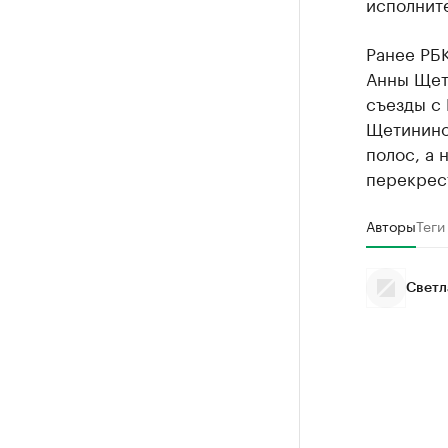
исполните
Ранее РБ
Анны Щет
съезды с
Щетинино
полос, а
перекрест
Авторы
Теги
Светл