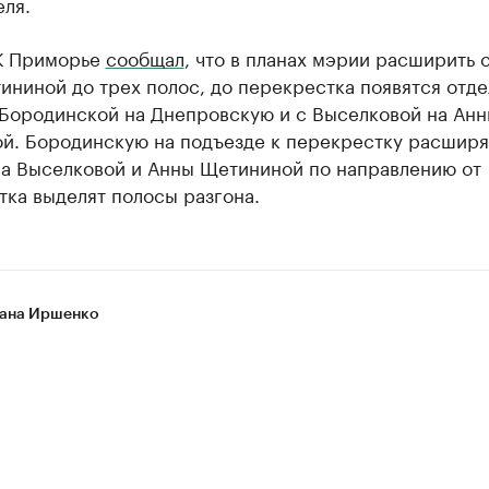
ля.
К Приморье
сообщал
, что в планах мэрии расширить 
ининой до трех полос, до перекрестка появятся отд
 Бородинской на Днепровскую и с Выселковой на Ан
й. Бородинскую на подъезде к перекрестку расширя
 на Выселковой и Анны Щетининой по направлению от
ка выделят полосы разгона.
ана Иршенко