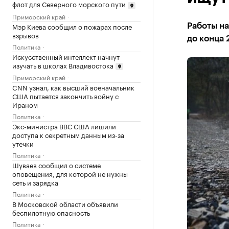
флот для Северного морского пути
Приморский край
Мэр Киева сообщил о пожарах после
Работы н
взрывов
до конца 
Политика
Искусственный интеллект начнут
изучать в школах Владивостока
Приморский край
CNN узнал, как высший военачальник
США пытается закончить войну с
Ираном
Политика
Экс-министра ВВС США лишили
доступа к секретным данным из-за
утечки
Политика
Шуваев сообщил о системе
оповещения, для которой не нужны
сеть и зарядка
Политика
В Московской области объявили
беспилотную опасность
Политика