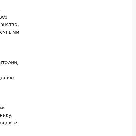
,
рез
анство.
речными
итории,
дению
ия
нику.
родской