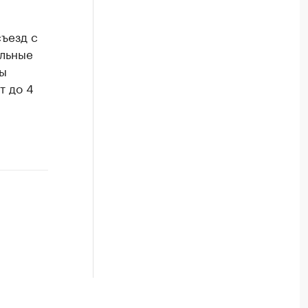
съезд с
ельные
ны
т до 4