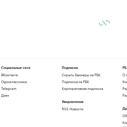
Социальные сети
Подписки
РБ
ВКонтакте
Скрыть баннеры на РБК
О 
Одноклассники
Подписка на РБК
Ко
Telegram
Корпоративная подписка
Ре
Дзен
Ра
Уведомления
RSS Новости
Др
Об
Ко
до