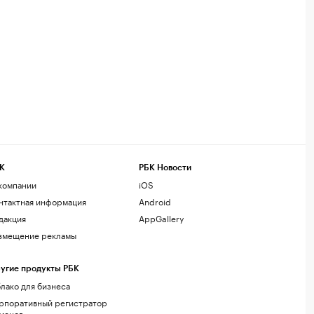
К
РБК Новости
компании
iOS
нтактная информация
Android
дакция
AppGallery
змещение рекламы
угие продукты РБК
лако для бизнеса
рпоративный регистратор
менов