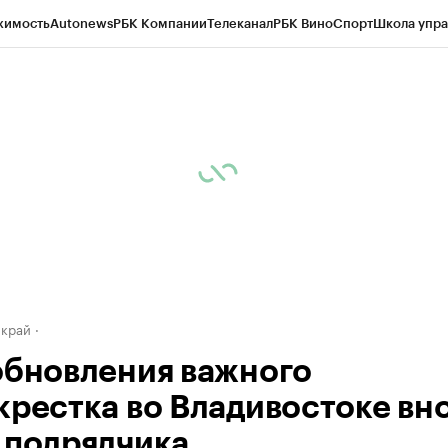
жимость
Autonews
РБК Компании
Телеканал
РБК Вино
Спорт
Школа упра
д
Стиль
Крипто
РБК Бизнес-среда
Дискуссионный клуб
Исследования
К
а контрагентов
Политика
Экономика
Бизнес
Технологии и медиа
Фина
 край
обновления важного
крестка во Владивостоке вн
 подрядчика