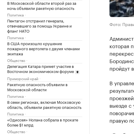
В Московской области второй раз за
ночь объявили ракетную опасность
Политика
Пентагон отстранил генерала,
Фото: Прав
отвечавшего за помощь Украине и
фланг НАТО
Админист
Политика
В США произошло крушение
которая 
пожарного вертолета с двумя членами
перекрес
экипажа
Бородинс
Общество
Делегация Катара примет участие в
пройдут в
Восточном экономическом форуме
Приморский край
В управл
Ракетную опасность объявили в
результат
Московской области
Политика
проезжей 
В семи регионах, включая Московскую
выезде с
область, объявили ракетную опасность
поворачи
Политика
правую п
«Одиссея» Нолана собрала в прокате
более $1 млрд
Общество