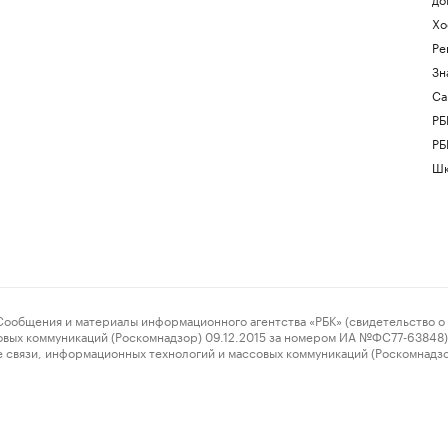
Хо
Ре
Зн
Са
РБ
РБ
Шк
ения и материалы информационного агентства «РБК» (свидетельство о 
овых коммуникаций (Роскомнадзор) 09.12.2015 за номером ИА №ФС77-63848) 
 связи, информационных технологий и массовых коммуникаций (Роскомнадз