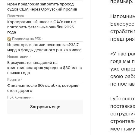
премьер.
Иран предложил запретить проход
судов США через Ормузский пролив
Напомним
Политика
Корпоративный налог в ОАЭ: как не
Белорусси
повторить фатальные ошибки 2025
отрабаты
года
предприя
Подписка на РБК
Инвесторы вложили рекордные ₽33,7
млрд в фонды денежного рынка в июле
«У нас ра
Инвестиции
года мы п
В результате нападений на
уже опре
криптоинвесторов украдено $30 млн с
начала года
свою рабо
Крипто
по поста
Финансы после 60: ошибки, которые
стоят дорого
Губернат
РБК Компании
поставка
Загрузить еще
сотрудни
строитель
местными