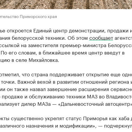
ительство Приморского края
ье откроется Единый центр демонстрации, продажи 
ания белорусской техники. Об этом
сообщает
агентс
 ссылкой на заместителя премьер-министра Белорус
По его словам, в ближайшее время центр введут в
цию в селе Михайловка.
отметил, что страна поддерживает открытие еще одн
точки. Важной вехой в развитии отношений региона 
ии он также назвал завершение расширения сервисн
о продаже и обслуживанию техники МАЗ во Владивост
еализует дилер МАЗа — «Дальневосточный автоцентр»
кты существенно укрепят статус Приморья как хаба 
азличного назначения и модификации», — подчеркнул