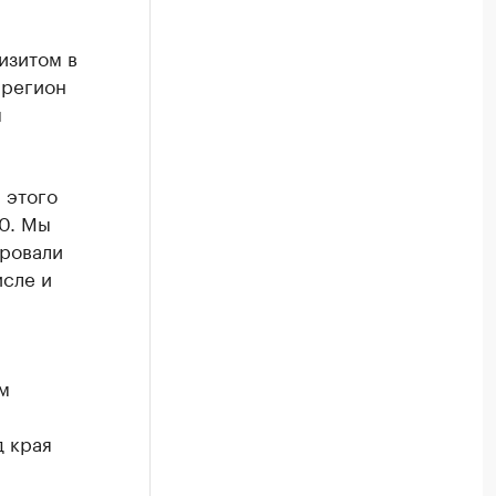
изитом в
 регион
м
 этого
30. Мы
ировали
исле и
.
м
д края