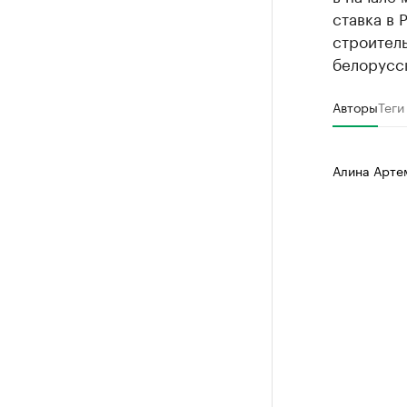
ставка в 
строитель
белорусск
Авторы
Теги
Алина Арте