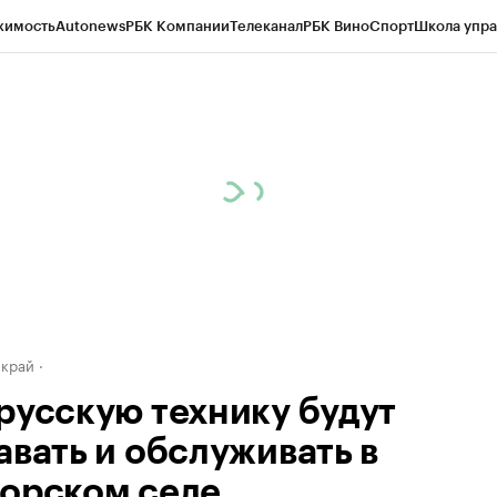
жимость
Autonews
РБК Компании
Телеканал
РБК Вино
Спорт
Школа упра
д
Стиль
Крипто
РБК Бизнес-среда
Дискуссионный клуб
Исследования
К
а контрагентов
Политика
Экономика
Бизнес
Технологии и медиа
Фина
 край
русскую технику будут
авать и обслуживать в
орском селе