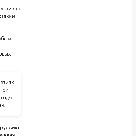
 активно
ставки
ыба и
овых
ятиях
ной
оходят
я.
оруссию
ючевая