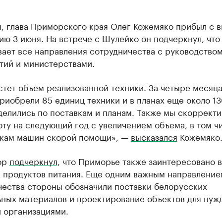
, глава Приморского края Олег Кожемяко прибыл с в
ю 3 июня. На встрече с Шулейко он подчеркнул, что
вает все направления сотрудничества с руководство
тий и министерствами.
стет объем реализованной техники. За четыре месяца
риобрели 85 единиц техники и в планах еще около 1
делились по поставкам и планам. Также мы скоррект
ту на следующий год с увеличением объема, в том ч
вкам машин скорой помощи», —
высказался
Кожемяко
ор
подчеркнул
, что Приморье также заинтересовано в
х продуктов питания. Еще одним важным направление
чества стороны обозначили поставки белорусских
ных материалов и проектирование объектов для нуж
 организациями.