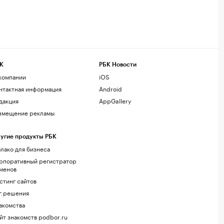
К
РБК Новости
компании
iOS
нтактная информация
Android
дакция
AppGallery
змещение рекламы
угие продукты РБК
лако для бизнеса
рпоративный регистратор
менов
стинг сайтов
г.решения
акомства
йт знакомств podbor.ru