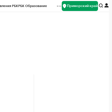
Приморский край
вления РБК
РБК Образование
редитные рейтинги
Франшизы
нсы
Рынок наличной валюты