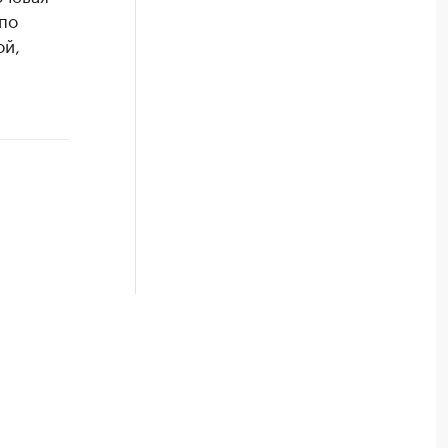
по
ой,