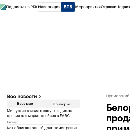
Подписка на РБК
Инвестиции
Мероприятия
Отрасли
Недви
РБК Курсы
РБК Life
Тренды
Визионеры
Национальные проекты
Горо
Газета
Спецпроекты СПб
Конференции СПб
Спецпроекты
Проверк
Приморский
Все новости
Приморье
Весь мир
Бело
Мишустин заявил о запуске единых
правил для маркетплейсов в ЕАЭС
прод
Бизнес
Как облигационный долг помог решить
прим