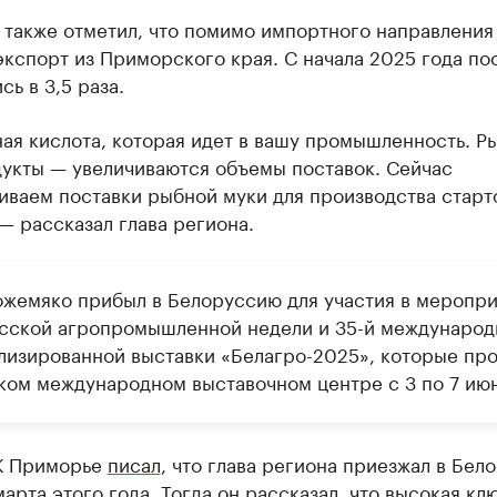
 также отметил, что помимо импортного направления
экспорт из Приморского края. С начала 2025 года по
сь в 3,5 раза.
ая кислота, которая идет в вашу промышленность. Р
укты — увеличиваются объемы поставок. Сейчас
иваем поставки рыбной муки для производства старт
— рассказал глава региона.
ожемяко прибыл в Белоруссию для участия в меропри
сской агропромышленной недели и 35-й международ
лизированной выставки «Белагро-2025», которые пр
ком международном выставочном центре с 3 по 7 июн
К Приморье
писал
, что глава региона приезжал в Бел
марта этого года. Тогда он рассказал, что высокая кл