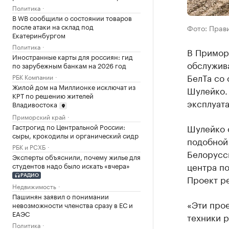
Политика
В WB сообщили о состоянии товаров
после атаки на склад под
Фото: Прав
Екатеринбургом
Политика
В Примор
Иностранные карты для россиян: гид
обслужив
по зарубежным банкам на 2026 год
БелТа со
РБК Компании
Жилой дом на Миллионке исключат из
Шулейко. 
КРТ по решению жителей
эксплуата
Владивостока
Приморский край
Гастрогид по Центральной России:
Шулейко 
сыры, крокодилы и органический сидр
подобной 
РБК и РСХБ
Белорусс
Эксперты объяснили, почему жилье для
центра п
студентов надо было искать «вчера»
Проект р
РАДИО
Недвижимость
Пашинян заявил о понимании
«Эти прое
невозможности членства сразу в ЕС и
ЕАЭС
техники р
Политика