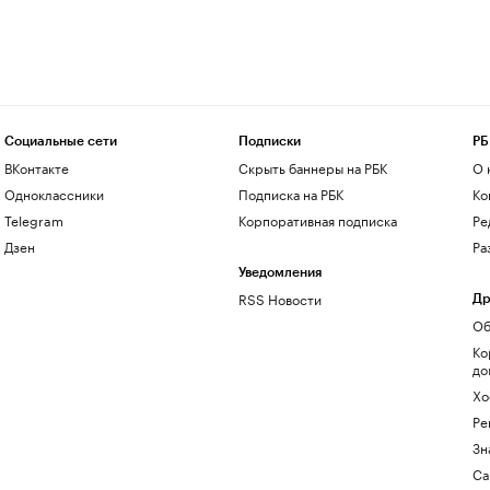
Социальные сети
Подписки
РБ
ВКонтакте
Скрыть баннеры на РБК
О 
Одноклассники
Подписка на РБК
Ко
Telegram
Корпоративная подписка
Ре
Дзен
Ра
Уведомления
RSS Новости
Др
Об
Ко
до
Хо
Ре
Зн
Са