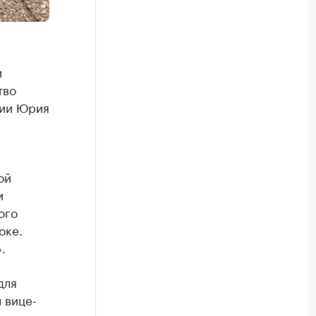
и
тво
сии Юрия
ой
и
ого
оке.
.
для
 вице-