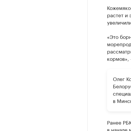
Кожемяко
растет и 
увеличили
«Это борн
морепрод
рассматр
кормов», 
Олег К
Белору
специа
в Минс
Ранее РБ
в начале 