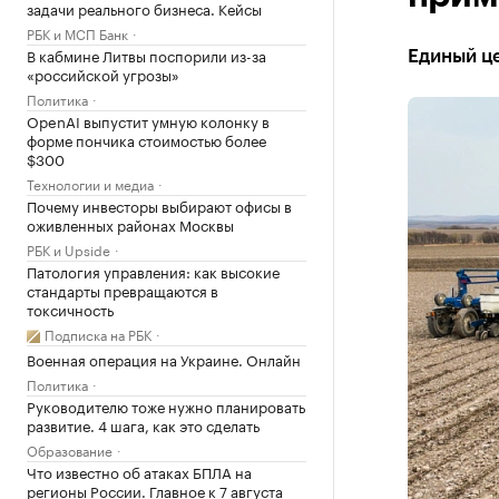
задачи реального бизнеса. Кейсы
РБК и МСП Банк
В кабмине Литвы поспорили из-за
Единый це
«российской угрозы»
Политика
OpenAI выпустит умную колонку в
форме пончика стоимостью более
$300
Технологии и медиа
Почему инвесторы выбирают офисы в
оживленных районах Москвы
РБК и Upside
Патология управления: как высокие
стандарты превращаются в
токсичность
Подписка на РБК
Военная операция на Украине. Онлайн
Политика
Руководителю тоже нужно планировать
развитие. 4 шага, как это сделать
Образование
Что известно об атаках БПЛА на
регионы России. Главное к 7 августа