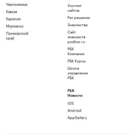
Черноземье
Хостинг
сайтов
Кавказ
Рег.решения
Карелия
Знакомства
Мурманск
Сайт
Приморский
знакомств
край
podbor.ru
РБК
Компании
РБК Курсы
Школа
управления
РБК
РБК
Новости
iOS
Android
AppGallery