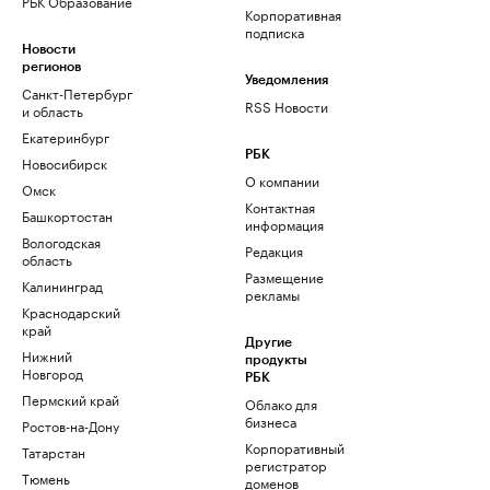
РБК Образование
Корпоративная
подписка
Новости
регионов
Уведомления
Санкт-Петербург
RSS Новости
и область
Екатеринбург
РБК
Новосибирск
О компании
Омск
Контактная
Башкортостан
информация
Вологодская
Редакция
область
Размещение
Калининград
рекламы
Краснодарский
край
Другие
Нижний
продукты
Новгород
РБК
Пермский край
Облако для
бизнеса
Ростов-на-Дону
Корпоративный
Татарстан
регистратор
Тюмень
доменов