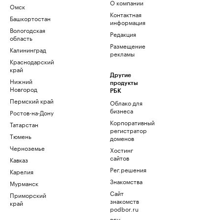
О компании
Омск
Контактная
Башкортостан
информация
Вологодская
Редакция
область
Размещение
Калининград
рекламы
Краснодарский
край
Другие
Нижний
продукты
Новгород
РБК
Пермский край
Облако для
бизнеса
Ростов-на-Дону
Корпоративный
Татарстан
регистратор
Тюмень
доменов
Черноземье
Хостинг
сайтов
Кавказ
Рег.решения
Карелия
Знакомства
Мурманск
Сайт
Приморский
знакомств
край
podbor.ru