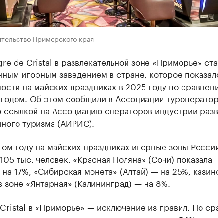
ительство Приморского края
gre de Cristal в развлекательной зоне «Приморье» ст
нным игорным заведением в стране, которое показал
ости на майских праздниках в 2025 году по сравнен
годом. Об этом
сообщили
в Ассоциации туроперато
о ссылкой на Ассоциацию операторов индустрии раз
йного туризма (АИРИС).
том году на майских праздниках игорные зоны Росси
105 тыс. человек. «Красная Поляна» (Сочи) показала
на 17%, «Сибирская монета» (Алтай) — на 25%, казин
в зоне «Янтарная» (Калининград) — на 8%.
 Cristal в «Приморье» — исключение из правил. По с