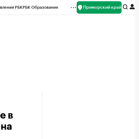
Приморский край
вления РБК
РБК Образование
редитные рейтинги
Франшизы
нсы
Рынок наличной валюты
е в
 на