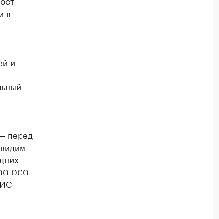
рост
и в
ей и
льный
 — перед
увидим
одних
500 000
РИС