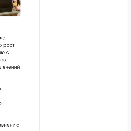
ало
о рост
ию с
ров
влечений
и
о
равнению