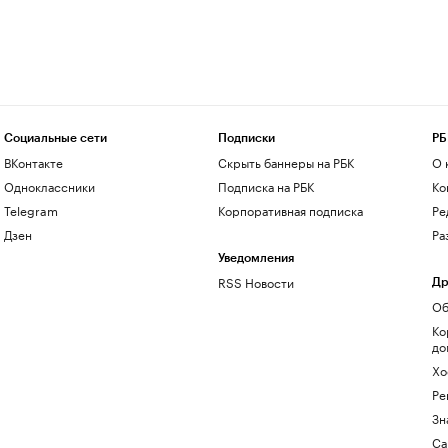
Социальные сети
Подписки
РБ
ВКонтакте
Скрыть баннеры на РБК
О 
Одноклассники
Подписка на РБК
Ко
Telegram
Корпоративная подписка
Ре
Дзен
Ра
Уведомления
RSS Новости
Др
Об
Ко
до
Хо
Ре
Зн
Са