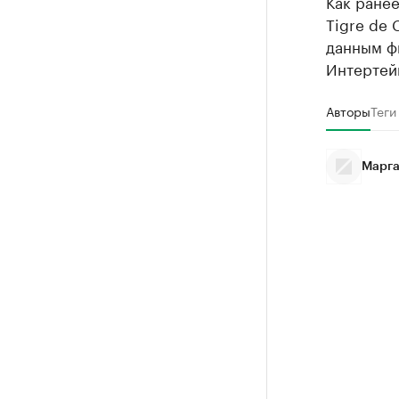
Как ране
Tigre de 
данным ф
Интертейн
Авторы
Теги
Марга