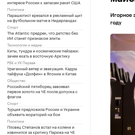
интересе России к запасам ракет США
Политика
Парашютист врезался в рекламный щит
Игорное 
на футбольном матче в Нидерландах
году
Спорт
The Atlantic предрек, что детство без
ИИ станет признаком элиты
Технологии и медиа
Киты, тундра и космические пейзажи:
зачем ехать в восточную Арктику
РБК и УК Первая
Ураганный ветер и эвакуация. Кадры
тайфуна «Долфин» в Японии и Китае
Общество
Российский пятиборец завоевал
первое золото на ЧЕ после допуска с
флагом
Спорт
Турция предложила России и Украине
объявить мораторий на бои
Политика
Пловец Степанов встал на колени и
извинился за критику Парижа на ЧЕ