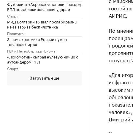
с майски
Футболист «Акрона» установил рекорд
гостей на
РПЛ по заблокированным ударам
АИРИС.
Спорт
МИД Болгарии вызвал посла Украины
из-за взрыва беспилотника
По мнени
Политика
посещаем
Зачем экономике России нужна
товарная биржа
продолжи
РБК и Петербургская Биржа
дополнит
«Локомотив» сыграл нулевую ничью с
отпуск с 
аутсайдером РПЛ
Спорт
«Для иго
Загрузить еще
инфрастр
высоким л
обновлен
показате
человек»
Дмитрий 