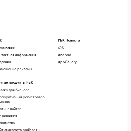
К
РБК Новости
компании
iOS
нтактная информация
Android
дакция
AppGallery
змещение рекламы
угие продукты РБК
лако для бизнеса
рпоративный регистратор
менов
стинг сайтов
г.решения
акомства
йт знакомств podbor.ru