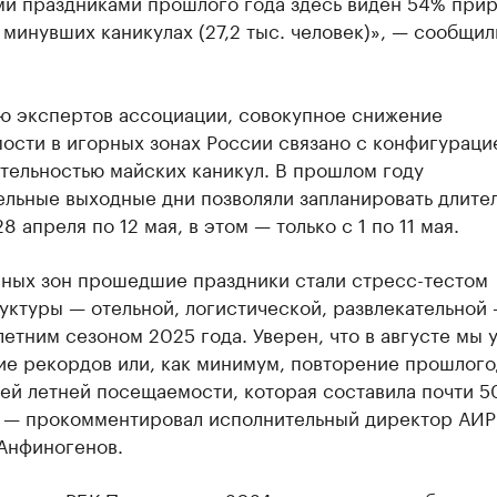
ми праздниками прошлого года здесь виден 54% при
 минувших каникулах (27,2 тыс. человек)», — сообщил
ю экспертов ассоциации, совокупное снижение
ости в игорных зонах России связано с конфигураци
тельностью майских каникул. В прошлом году
ельные выходные дни позволяли запланировать длите
28 апреля по 12 мая, в этом — только с 1 по 11 мая.
рных зон прошедшие праздники стали стресс-тестом
уктуры — отельной, логистической, развлекательной
етним сезоном 2025 года. Уверен, что в августе мы 
ие рекордов или, как минимум, повторение прошлог
лей летней посещаемости, которая составила почти 
, — прокомментировал исполнительный директор АИ
Анфиногенов.