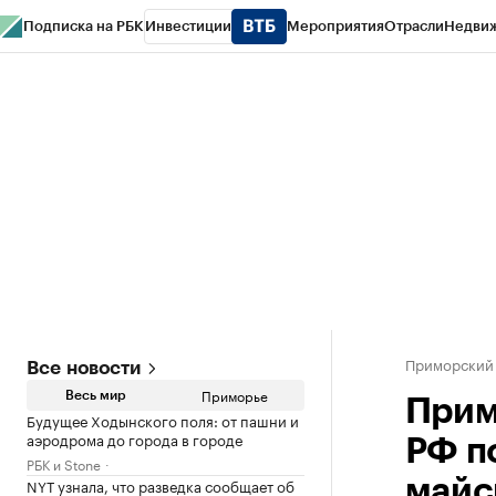
Подписка на РБК
Инвестиции
Мероприятия
Отрасли
Недви
РБК Курсы
РБК Life
Тренды
Визионеры
Национальные проекты
Горо
Газета
Спецпроекты СПб
Конференции СПб
Спецпроекты
Проверк
Приморский
Все новости
Приморье
Весь мир
Прим
Будущее Ходынского поля: от пашни и
аэродрома до города в городе
РФ п
РБК и Stone
NYT узнала, что разведка сообщает об
майс