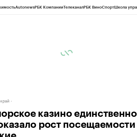
жимость
Autonews
РБК Компании
Телеканал
РБК Вино
Спорт
Школа упра
д
Стиль
Крипто
РБК Бизнес-среда
Дискуссионный клуб
Исследования
К
а контрагентов
Политика
Экономика
Бизнес
Технологии и медиа
Фина
 край
орское казино единственно
оказало рост посещаемости
кие