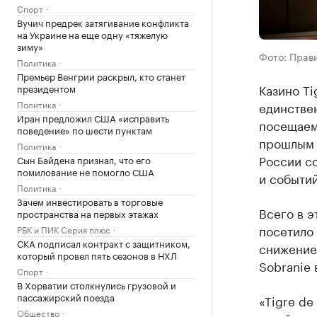
Спорт
Вучич предрек затягивание конфликта
на Украине на еще одну «тяжелую
зиму»
Фото: Прав
Политика
Премьер Венгрии раскрыл, кто станет
Казино Ti
президентом
Политика
единстве
Иран предложил США «исправить
посещаем
поведение» по шести пунктам
прошлым 
Политика
России с
Сын Байдена признал, что его
помилование не помогло США
и событи
Политика
Зачем инвестировать в торговые
Всего в э
пространства на первых этажах
посетило 
РБК и ПИК Серия плюс
СКА подписал контракт с защитником,
снижение 
который провел пять сезонов в НХЛ
Sobranie 
Спорт
В Хорватии столкнулись грузовой и
пассажирский поезда
«Tigre de
Общество