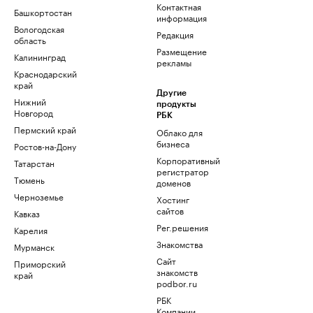
Контактная
Башкортостан
информация
Вологодская
Редакция
область
Размещение
Калининград
рекламы
Краснодарский
край
Другие
Нижний
продукты
Новгород
РБК
Пермский край
Облако для
бизнеса
Ростов-на-Дону
Корпоративный
Татарстан
регистратор
Тюмень
доменов
Черноземье
Хостинг
сайтов
Кавказ
Рег.решения
Карелия
Знакомства
Мурманск
Сайт
Приморский
знакомств
край
podbor.ru
РБК
Компании