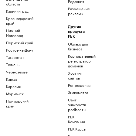
Редакция
область
Размещение
Калининград
рекламы
Краснодарский
край
Другие
Нижний
продукты
Новгород
РБК
Пермский край
Облако для
бизнеса
Ростов-на-Дону
Корпоративный
Татарстан
регистратор
Тюмень
доменов
Черноземье
Хостинг
сайтов
Кавказ
Рег.решения
Карелия
Знакомства
Мурманск
Сайт
Приморский
знакомств
край
podbor.ru
РБК
Компании
РБК Курсы
Школа