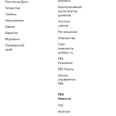
бизнеса
Ростов-на-Дону
Корпоративный
Татарстан
регистратор
Тюмень
доменов
Черноземье
Хостинг
сайтов
Кавказ
Рег.решения
Карелия
Знакомства
Мурманск
Сайт
Приморский
знакомств
край
podbor.ru
РБК
Компании
РБК Курсы
Школа
управления
РБК
РБК
Новости
iOS
Android