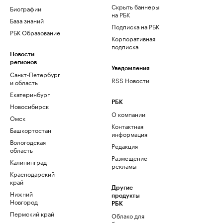
Скрыть баннеры
Биографии
на РБК
База знаний
Подписка на РБК
РБК Образование
Корпоративная
подписка
Новости
регионов
Уведомления
Санкт-Петербург
RSS Новости
и область
Екатеринбург
РБК
Новосибирск
О компании
Омск
Контактная
Башкортостан
информация
Вологодская
Редакция
область
Размещение
Калининград
рекламы
Краснодарский
край
Другие
Нижний
продукты
Новгород
РБК
Пермский край
Облако для