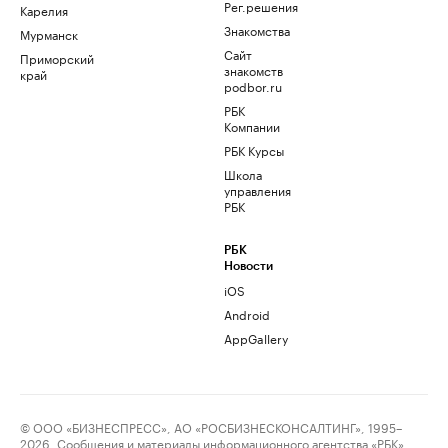
Рег.решения
Карелия
Знакомства
Мурманск
Сайт
Приморский
знакомств
край
podbor.ru
РБК
Компании
РБК Курсы
Школа
управления
РБК
РБК
Новости
iOS
Android
AppGallery
© ООО «БИЗНЕСПРЕСС», АО «РОСБИЗНЕСКОНСАЛТИНГ», 1995–
2026. Сообщения и материалы информационного агентства «РБК»