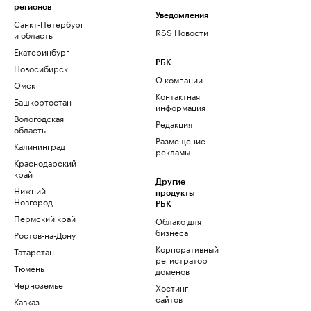
регионов
Уведомления
Санкт-Петербург
RSS Новости
и область
Екатеринбург
РБК
Новосибирск
О компании
Омск
Контактная
Башкортостан
информация
Вологодская
Редакция
область
Размещение
Калининград
рекламы
Краснодарский
край
Другие
Нижний
продукты
Новгород
РБК
Пермский край
Облако для
бизнеса
Ростов-на-Дону
Корпоративный
Татарстан
регистратор
Тюмень
доменов
Черноземье
Хостинг
сайтов
Кавказ