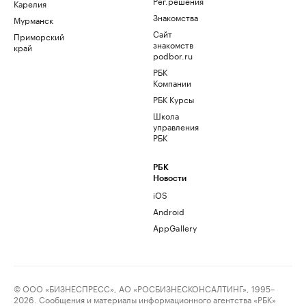
Рег.решения
Карелия
Знакомства
Мурманск
Сайт
Приморский
знакомств
край
podbor.ru
РБК
Компании
РБК Курсы
Школа
управления
РБК
РБК
Новости
iOS
Android
AppGallery
© ООО «БИЗНЕСПРЕСС», АО «РОСБИЗНЕСКОНСАЛТИНГ», 1995–
2026. Сообщения и материалы информационного агентства «РБК»