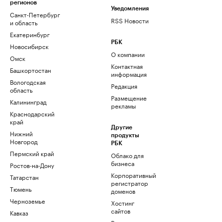
регионов
Уведомления
Санкт-Петербург
RSS Новости
и область
Екатеринбург
РБК
Новосибирск
О компании
Омск
Контактная
Башкортостан
информация
Вологодская
Редакция
область
Размещение
Калининград
рекламы
Краснодарский
край
Другие
Нижний
продукты
Новгород
РБК
Пермский край
Облако для
бизнеса
Ростов-на-Дону
Корпоративный
Татарстан
регистратор
Тюмень
доменов
Черноземье
Хостинг
сайтов
Кавказ