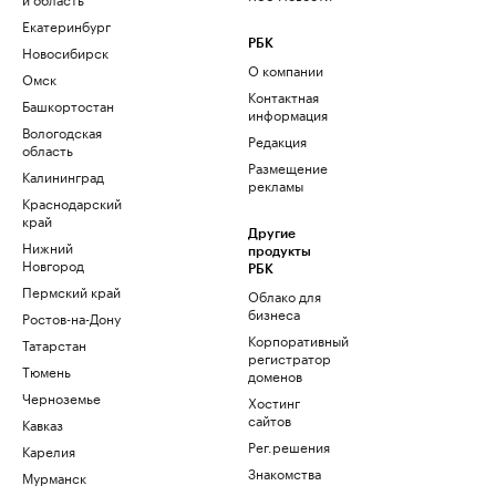
Екатеринбург
РБК
Новосибирск
О компании
Омск
Контактная
Башкортостан
информация
Вологодская
Редакция
область
Размещение
Калининград
рекламы
Краснодарский
край
Другие
Нижний
продукты
Новгород
РБК
Пермский край
Облако для
бизнеса
Ростов-на-Дону
Корпоративный
Татарстан
регистратор
Тюмень
доменов
Черноземье
Хостинг
сайтов
Кавказ
Рег.решения
Карелия
Знакомства
Мурманск