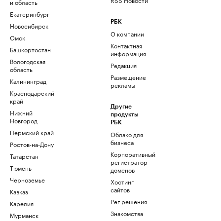
и область
Екатеринбург
РБК
Новосибирск
О компании
Омск
Контактная
Башкортостан
информация
Вологодская
Редакция
область
Размещение
Калининград
рекламы
Краснодарский
край
Другие
Нижний
продукты
Новгород
РБК
Пермский край
Облако для
бизнеса
Ростов-на-Дону
Корпоративный
Татарстан
регистратор
Тюмень
доменов
Черноземье
Хостинг
сайтов
Кавказ
Рег.решения
Карелия
Знакомства
Мурманск