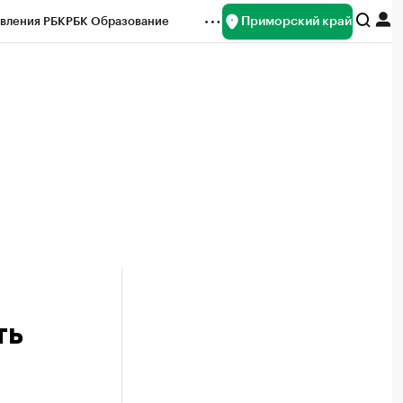
Приморский край
вления РБК
РБК Образование
редитные рейтинги
Франшизы
нсы
Рынок наличной валюты
ть