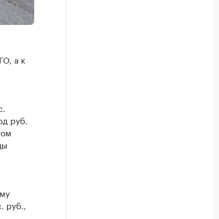
О, а к
с.
рд руб.
том
цы
ому
 руб.,