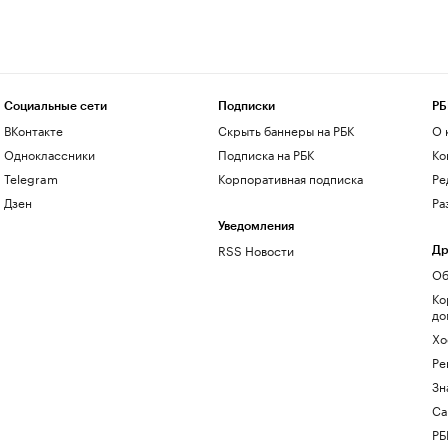
Социальные сети
Подписки
РБ
ВКонтакте
Скрыть баннеры на РБК
О 
Одноклассники
Подписка на РБК
Ко
Telegram
Корпоративная подписка
Ре
Дзен
Ра
Уведомления
RSS Новости
Др
Об
Ко
до
Хо
Ре
Зн
Са
РБ