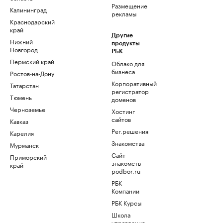
Размещение
Калининград
рекламы
Краснодарский
край
Другие
Нижний
продукты
Новгород
РБК
Пермский край
Облако для
бизнеса
Ростов-на-Дону
Корпоративный
Татарстан
регистратор
Тюмень
доменов
Черноземье
Хостинг
сайтов
Кавказ
Рег.решения
Карелия
Знакомства
Мурманск
Сайт
Приморский
знакомств
край
podbor.ru
РБК
Компании
РБК Курсы
Школа
управления