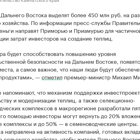
Дальнего Востока выделят более 450 млн руб. на ра
о хозяйства. По информации пресс-службы Правитель
деньги направят Приморью и Приамурью для частично
ии затрат инвесторов на создание теплиц.
ера будет способствовать повышению уровня
ьственной безопасности на Дальнем Востоке, появят
еста, а самое важное, что наши люди будут обеспеч
продуктами», —
отметил
премьер-министр Михаил Ми
е напоминают, что механизм поддержки инвестпроект
ству и модернизации теплиц, а также селекционно-
дческих комплексов в макрорегионе разработали пят
его помощью инвесторы могут вернуть до 20% вложен
е комплексы и до 50% — в семеноводческие центры.
 направлена на активность компаний, готовых вклад
е сельского хозяйства, чтобы жители Дальнего Восто