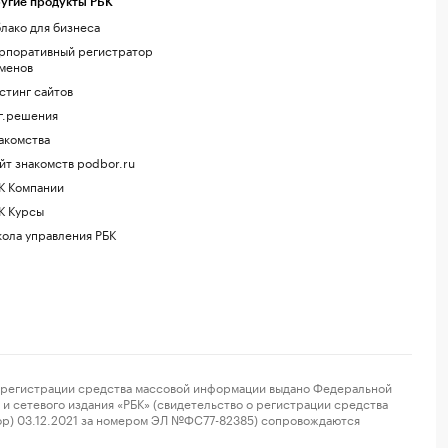
угие продукты РБК
лако для бизнеса
рпоративный регистратор
менов
стинг сайтов
г.решения
акомства
йт знакомств podbor.ru
К Компании
К Курсы
ола управления РБК
регистрации средства массовой информации выдано Федеральной
и сетевого издания «РБК» (свидетельство о регистрации средства
ор) 03.12.2021 за номером ЭЛ №ФС77-82385) сопровождаются