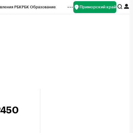
Приморский край
вления РБК
РБК Образование
редитные рейтинги
Франшизы
нсы
Рынок наличной валюты
₽450