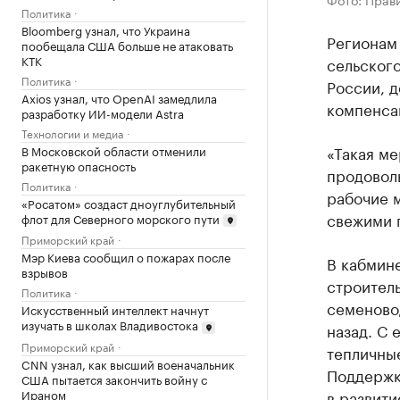
Политика
Bloomberg узнал, что Украина
Регионам 
пообещала США больше не атаковать
КТК
сельског
Политика
России, 
Axios узнал, что OpenAI замедлила
компенсац
разработку ИИ-модели Astra
Технологии и медиа
«Такая м
В Московской области отменили
ракетную опасность
продовол
Политика
рабочие м
«Росатом» создаст дноуглубительный
свежими 
флот для Северного морского пути
Приморский край
Мэр Киева сообщил о пожарах после
В кабмин
взрывов
строитель
Политика
семеново
Искусственный интеллект начнут
изучать в школах Владивостока
назад. С 
Приморский край
тепличны
CNN узнал, как высший военачальник
Поддержка
США пытается закончить войну с
Ираном
в развити