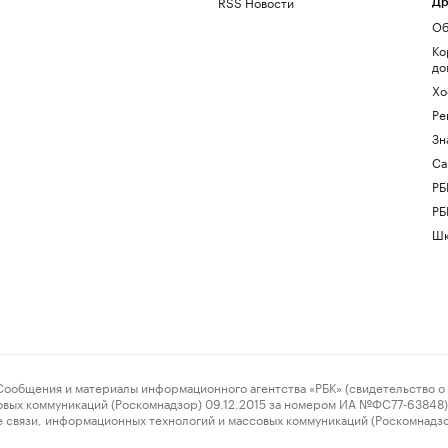
RSS Новости
Др
Об
Ко
до
Хо
Ре
Зн
Са
РБ
РБ
Шк
ения и материалы информационного агентства «РБК» (свидетельство о 
овых коммуникаций (Роскомнадзор) 09.12.2015 за номером ИА №ФС77-63848) 
 связи, информационных технологий и массовых коммуникаций (Роскомнадз