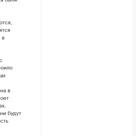
ются,
ятся
 в
с
роило
цы
на в
роет
ах.
ни будут
сть