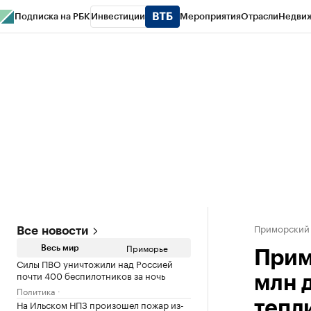
Подписка на РБК
Инвестиции
Мероприятия
Отрасли
Недви
РБК Курсы
РБК Life
Тренды
Визионеры
Национальные проекты
Горо
Газета
Спецпроекты СПб
Конференции СПб
Спецпроекты
Проверк
Приморский
Все новости
Приморье
Весь мир
Прим
Силы ПВО уничтожили над Россией
почти 400 беспилотников за ночь
млн 
Политика
На Ильском НПЗ произошел пожар из-
тепл