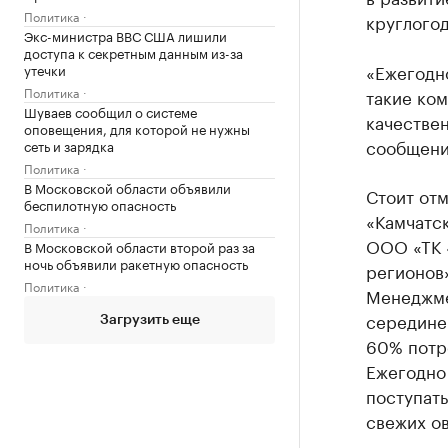
Политика
круглого
Экс-министра ВВС США лишили
доступа к секретным данным из-за
«Ежегодн
утечки
Политика
такие ком
Шуваев сообщил о системе
качестве
оповещения, для которой не нужны
сообщени
сеть и зарядка
Политика
В Московской области объявили
Стоит отм
беспилотную опасность
«Камчатск
Политика
ООО «ТК «
В Московской области второй раз за
ночь объявили ракетную опасность
регионов
Политика
Менеджме
середине 
Загрузить еще
60% потре
Ежегодно 
поступать
свежих о