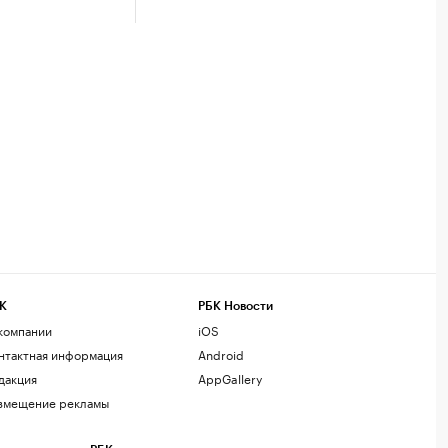
К
РБК Новости
компании
iOS
нтактная информация
Android
дакция
AppGallery
змещение рекламы