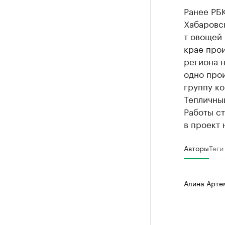
Ранее РБК
Хабаровск
т овощей 
крае про
региона н
одно про
группу к
Тепличный
Работы ст
в проект 
Авторы
Теги
Алина Арте