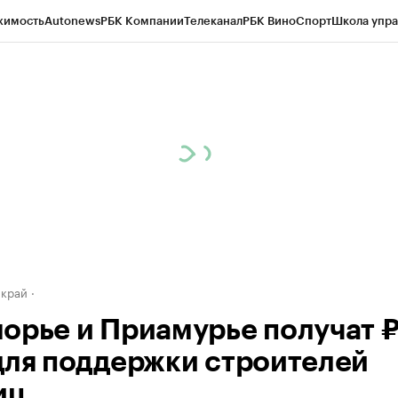
жимость
Autonews
РБК Компании
Телеканал
РБК Вино
Спорт
Школа упра
д
Стиль
Крипто
РБК Бизнес-среда
Дискуссионный клуб
Исследования
К
а контрагентов
Политика
Экономика
Бизнес
Технологии и медиа
Фина
 край
орье и Приамурье получат 
для поддержки строителей
иц