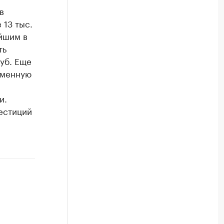
в
 13 тыс.
ейшим в
ть
руб. Еще
именную
.
и.
вестиций