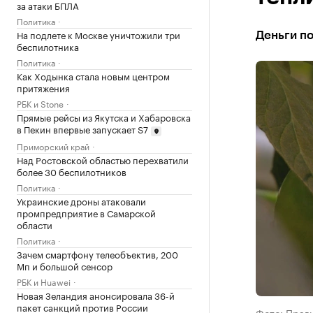
за атаки БПЛА
Политика
На подлете к Москве уничтожили три
Деньги п
беспилотника
Политика
Как Ходынка стала новым центром
притяжения
РБК и Stone
Прямые рейсы из Якутска и Хабаровска
в Пекин впервые запускает S7
Приморский край
Над Ростовской областью перехватили
более 30 беспилотников
Политика
Украинские дроны атаковали
промпредприятие в Самарской
области
Политика
Зачем смартфону телеобъектив, 200
Мп и большой сенсор
РБК и Huawei
Новая Зеландия анонсировала 36-й
пакет санкций против России
Фото: Прав