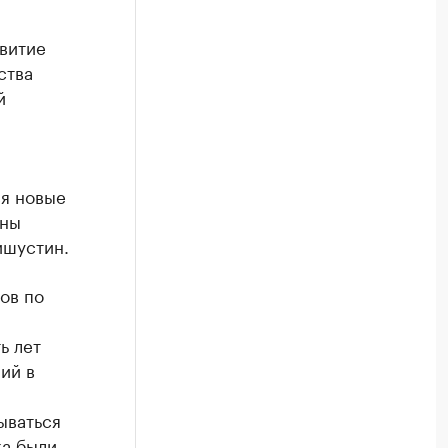
звитие
ства
й
ся новые
ены
шустин.
ов по
ь лет
ий в
ываться
ка были