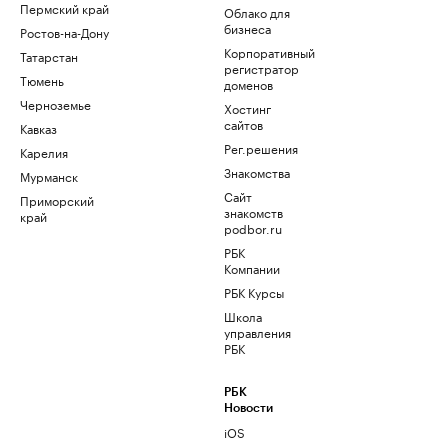
Пермский край
Облако для
бизнеса
Ростов-на-Дону
Корпоративный
Татарстан
регистратор
Тюмень
доменов
Черноземье
Хостинг
сайтов
Кавказ
Рег.решения
Карелия
Знакомства
Мурманск
Сайт
Приморский
знакомств
край
podbor.ru
РБК
Компании
РБК Курсы
Школа
управления
РБК
РБК
Новости
iOS