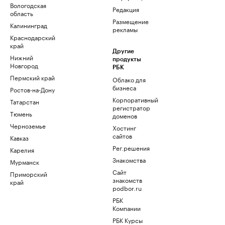
Вологодская
Редакция
область
Размещение
Калининград
рекламы
Краснодарский
край
Другие
Нижний
продукты
Новгород
РБК
Пермский край
Облако для
бизнеса
Ростов-на-Дону
Корпоративный
Татарстан
регистратор
Тюмень
доменов
Черноземье
Хостинг
сайтов
Кавказ
Рег.решения
Карелия
Знакомства
Мурманск
Сайт
Приморский
знакомств
край
podbor.ru
РБК
Компании
РБК Курсы