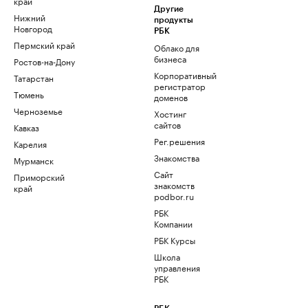
край
Другие
Нижний
продукты
Новгород
РБК
Пермский край
Облако для
бизнеса
Ростов-на-Дону
Корпоративный
Татарстан
регистратор
Тюмень
доменов
Черноземье
Хостинг
сайтов
Кавказ
Рег.решения
Карелия
Знакомства
Мурманск
Сайт
Приморский
знакомств
край
podbor.ru
РБК
Компании
РБК Курсы
Школа
управления
РБК