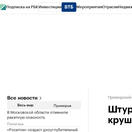
Подписка на РБК
Инвестиции
Мероприятия
Отрасли
Недви
РБК Курсы
РБК Life
Тренды
Визионеры
Национальные проекты
Горо
Газета
Спецпроекты СПб
Конференции СПб
Спецпроекты
Проверк
Приморский
Все новости
Приморье
Весь мир
Штур
В Московской области отменили
ракетную опасность
круш
Политика
«Росатом» создаст дноуглубительный