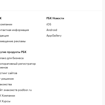
К
РБК Новости
компании
iOS
нтактная информация
Android
дакция
AppGallery
змещение рекламы
угие продукты РБК
лако для бизнеса
рпоративный регистратор
менов
стинг сайтов
г.решения
акомства
йт знакомств podbor.ru
К Компании
К Курсы