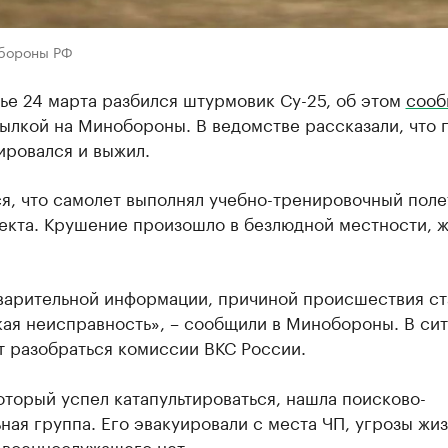
бороны РФ
ье 24 марта разбился штурмовик Су-25, об этом
сооб
ылкой на Минобороны. В ведомстве рассказали, что 
ировался и выжил.
я, что самолет выполнял учебно-тренировочный полет
екта. Крушение произошло в безлюдной местности, 
варительной информации, причиной происшествия ст
кая неисправность», – сообщили в Минобороны. В си
т разобраться комиссии ВКС России.
оторый успел катапультироваться, нашла поисково-
ная группа. Его эвакуировали с места ЧП, угрозы жиз
 военнослужащего нет.