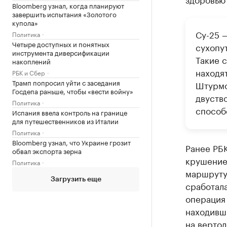
Bloomberg узнал, когда планируют
завершить испытания «Золотого
купола»
Су-25 
Политика
Четыре доступных и понятных
сухопу
инструмента диверсификации
Такие с
накоплений
находя
РБК и Сбер
Трамп попросил уйти с заседания
Штурмо
Госдепа раньше, чтобы «вести войну»
двуств
Политика
способ
Испания ввела контроль на границе
для путешественников из Италии
Политика
Bloomberg узнал, что Украине грозит
Ранее РБ
обвал экспорта зерна
крушение
Политика
маршруту
Загрузить еще
сработала
операция 
находивш
на вертол