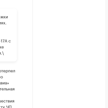
ржки
ях.
17А с
же
.\
потерпел
по
Авиа»
тельная
шествия
кту ЧП