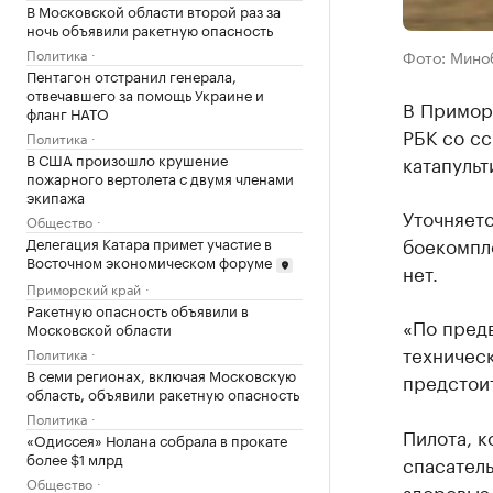
В Московской области второй раз за
ночь объявили ракетную опасность
Политика
Фото: Мино
Пентагон отстранил генерала,
отвечавшего за помощь Украине и
В Примор
фланг НАТО
РБК со сс
Политика
В США произошло крушение
катапульт
пожарного вертолета с двумя членами
экипажа
Уточняетс
Общество
боекомпл
Делегация Катара примет участие в
Восточном экономическом форуме
нет.
Приморский край
Ракетную опасность объявили в
«По пред
Московской области
техничес
Политика
В семи регионах, включая Московскую
предстои
область, объявили ракетную опасность
Политика
Пилота, к
«Одиссея» Нолана собрала в прокате
более $1 млрд
спасатель
Общество
здоровью