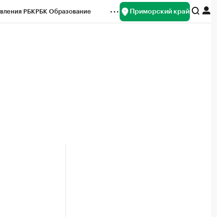
Приморский край
вления РБК
РБК Образование
редитные рейтинги
Франшизы
нсы
Рынок наличной валюты