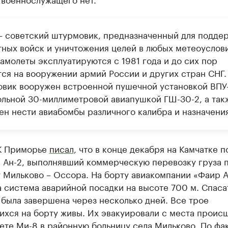
— советский штурмовик, предназначенный для подде
тных войск и уничтожения целей в любых метеоуслови
амолеты эксплуатируются с 1981 года и до сих пор
тся на вооружении армий России и других стран СНГ.
вик вооружен встроенной пушечной установкой ВПУ-
ольной 30-миллиметровой авиапушкой ГШ-30-2, а так
ен нести авиабомбы различного калибра и назначения
К Приморье
писал
, что в конце декабря на Камчатке 
 Ан-2, выполнявший коммерческую перевозку груза 
 Мильково – Оссора. На борту авиакомпании «Фаир 
 система аварийной посадки на высоте 700 м. Спаса
была завершена через несколько дней. Все трое
ихся на борту живы. Их эвакуировали с места проис
ете Ми-8 в районную больницу села Мильково. По фа