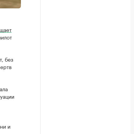
щает
пилот
, без
жертв
ала
туации
ни и