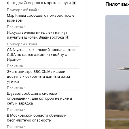
флот для Северного морского пути
Пилот вы
Приморский край
Мэр Киева сообщил о пожарах после
взрывов
Политика
Искусственный интеллект начнут
изучать в школах Владивостока
Приморский край
CNN узнал, как высший военачальник
США пытается закончить войну с
Ираном
Политика
Экс-министра ВВС США лишили
доступа к секретным данным из-за
утечки
Политика
Шуваев сообщил о системе
оповещения, для которой не нужны
сеть и зарядка
Политика
В Московской области объявили
беспилотную опасность
Политика