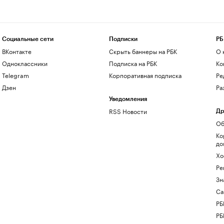
Социальные сети
Подписки
РБ
ВКонтакте
Скрыть баннеры на РБК
О 
Одноклассники
Подписка на РБК
Ко
Telegram
Корпоративная подписка
Ре
Дзен
Ра
Уведомления
RSS Новости
Др
Об
Ко
до
Хо
Ре
Зн
Са
РБ
РБ