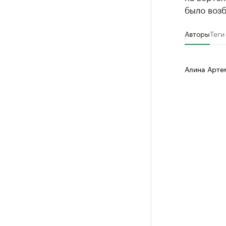
было возб
Авторы
Теги
Алина Арте