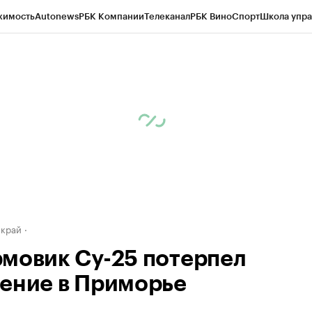
жимость
Autonews
РБК Компании
Телеканал
РБК Вино
Спорт
Школа упра
д
Стиль
Крипто
РБК Бизнес-среда
Дискуссионный клуб
Исследования
К
а контрагентов
Политика
Экономика
Бизнес
Технологии и медиа
Фина
 край
мовик Су-25 потерпел
ение в Приморье