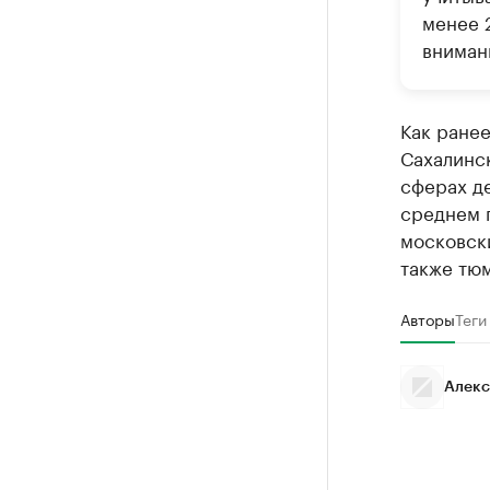
менее 
вниман
Как ране
Сахалинс
сферах д
среднем п
московски
также тю
Авторы
Теги
Алекс