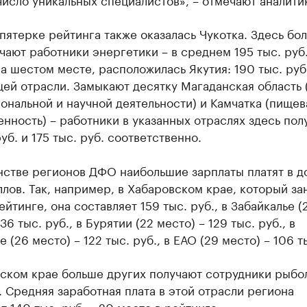
пятерке рейтинга также оказалась Чукотка. Здесь бо
чают работники энергетики – в среднем 195 тыс. руб
а шестом месте, расположилась Якутия: 190 тыс. руб.
ей отрасли. Замыкают десятку Магаданская область 
нальной и научной деятельности) и Камчатка (пищев
ность) – работники в указанных отраслях здесь пол
руб. и 175 тыс. руб. соответственно.
нстве регионов ДФО наибольшие зарплаты платят в д
лов. Так, например, в Хабаровском крае, который зан
ейтинге, она составляет 159 тыс. руб., в Забайкалье (
36 тыс. руб., в Бурятии (22 место) – 129 тыс. руб., в
 (26 место) – 122 тыс. руб., в ЕАО (29 место) – 106 т
ском крае больше других получают сотрудники рыбо
 Средняя заработная плата в этой отрасли региона
т 140 тыс. руб. – 20 место в рейтинге.