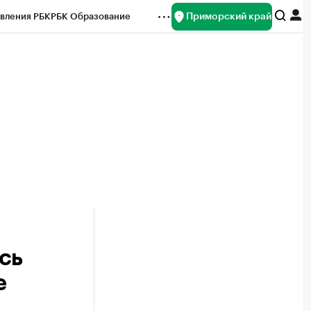
Приморский край
вления РБК
РБК Образование
редитные рейтинги
Франшизы
нсы
Рынок наличной валюты
сь
е