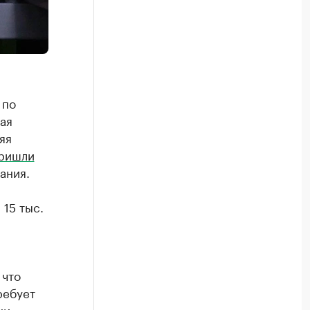
 по
ая
яя
ришли
ания.
15 тыс.
 что
ребует
ки.