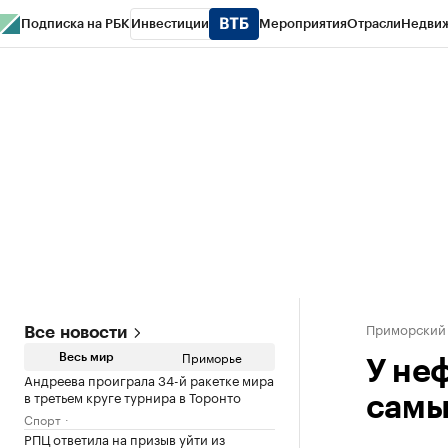
Подписка на РБК
Инвестиции
Мероприятия
Отрасли
Недви
РБК Курсы
РБК Life
Тренды
Визионеры
Национальные проекты
Горо
Газета
Спецпроекты СПб
Конференции СПб
Спецпроекты
Проверк
Приморский
Все новости
Приморье
Весь мир
У не
Андреева проиграла 34-й ракетке мира
в третьем круге турнира в Торонто
самы
Спорт
РПЦ ответила на призыв уйти из