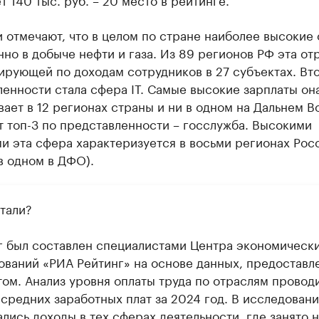
 отмечают, что в целом по стране наиболее высокие
но в добыче нефти и газа. Из 89 регионов РФ эта от
ирующей по доходам сотрудников в 27 субъектах. Вт
енности стала сфера IT. Самые высокие зарплаты он
ает в 12 регионах страны и ни в одном на Дальнем В
 топ-3 по представленности – госслужба. Высокими
и эта сфера характеризуется в восьми регионах Росс
в одном в ДФО).
тали?
г был составлен специалистами Центра экономическ
ований «РИА Рейтинг» на основе данных, предоставл
том. Анализ уровня оплаты труда по отраслям провод
 средних заработных плат за 2024 год. В исследован
лись доходы в тех сферах деятельности, где занято 