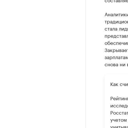
Аналитики
традицион
стала лид
представл
обеспечив
Закрывает
зарплатам
снова ни 
Как счи
Рейтин
исслед
Росста
учетом
учитыва