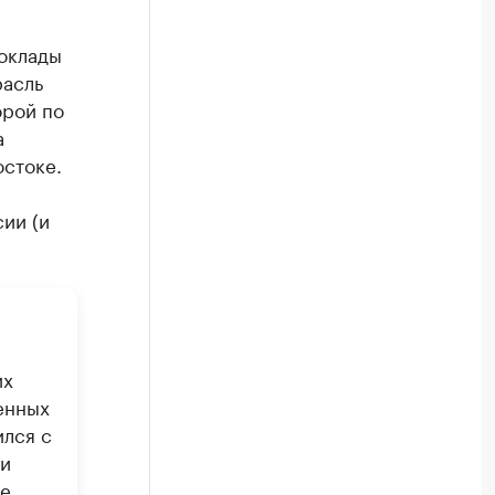
 оклады
расль
орой по
а
остоке.
ии (и
их
енных
ился с
ии
не