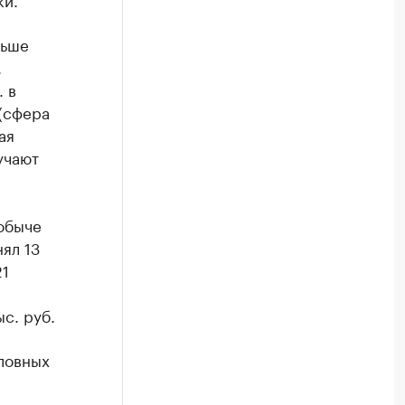
льше
.
 в
(сфера
ая
учают
обыче
ял 13
21
ыс. руб.
ловных