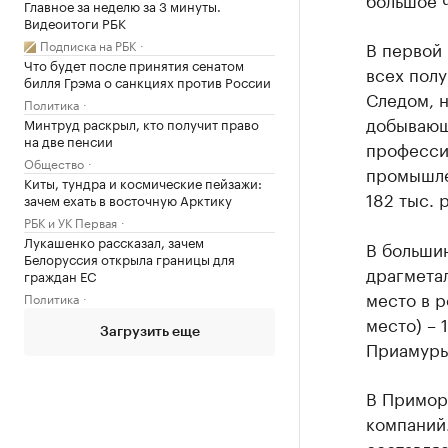
Главное за неделю за 3 минуты.
Видеоитоги РБК
Подписка на РБК
В первой 
Что будет после принятия сенатом
всех полу
билля Грэма о санкциях против России
Следом, н
Политика
добывающ
Минтруд раскрыл, кто получит право
на две пенсии
профессио
Общество
промышлен
Киты, тундра и космические пейзажи:
182 тыс. 
зачем ехать в восточную Арктику
РБК и УК Первая
Лукашенко рассказал, зачем
В больши
Белоруссия открыла границы для
драгметал
граждан ЕС
место в р
Политика
место) – 1
Загрузить еще
Приамурье
В Примор
компаний.
составляе