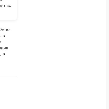
ят во
Южно-
е в
в
едил
, а