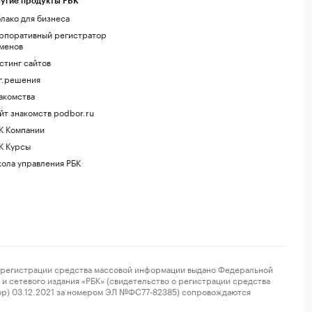
угие продукты РБК
лако для бизнеса
рпоративный регистратор
менов
стинг сайтов
г.решения
акомства
йт знакомств podbor.ru
К Компании
К Курсы
ола управления РБК
регистрации средства массовой информации выдано Федеральной
и сетевого издания «РБК» (свидетельство о регистрации средства
ор) 03.12.2021 за номером ЭЛ №ФС77-82385) сопровождаются