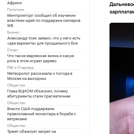
Африки
Дальневос
Политика
зарплатам
Минпромторг сообщил об изучении
властями идей по поддержке селлеров
WB
Бизнес
Александр Усик заявил, что у него есть
«два варианта» для прощального боя
Спорт
Что такое медленная жизнь и какую
роль в этом играет дерево
РБК и Старквуд
Метеоролог рассказала о погоде в
Москве на выходных
Общество
Глава ВЦИОМ объяснил, почему
абитуриенты стали прагматичнее
Общество
Власти США поддержали
православный монастырь в борьбе с
ветряками
Общество
Трамп обжалует запрет на