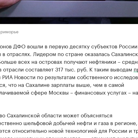
Приморье
ионов ДФО вошли в первую десятку субъектов России
 в отраслях. Лидером по стране оказалась Сахалинск
Больше всех на островах получают нефтяники – средн
в отрасли составляет 317 тыс. руб. К таким выводам
п
 РИА Новости по результатам собственного исследов
я, что на Сахалине зарплаты выше, чем в самой
ачиваемой сфере Москвы – финансовых услугах – на 
во Сахалинской области может объясняться
ственно шельфовой добычей нефти и газа в регионе,
ется относительно новой технологией для России и т
исло уникальных специалистов», – отмечают аналити