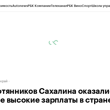
жимость
Autonews
РБК Компании
Телеканал
РБК Вино
Спорт
Школа упра
д
Стиль
Крипто
РБК Бизнес-среда
Дискуссионный клуб
Исследования
К
а контрагентов
Политика
Экономика
Бизнес
Технологии и медиа
Фина
 край
фтянников Сахалина оказали
е высокие зарплаты в стран