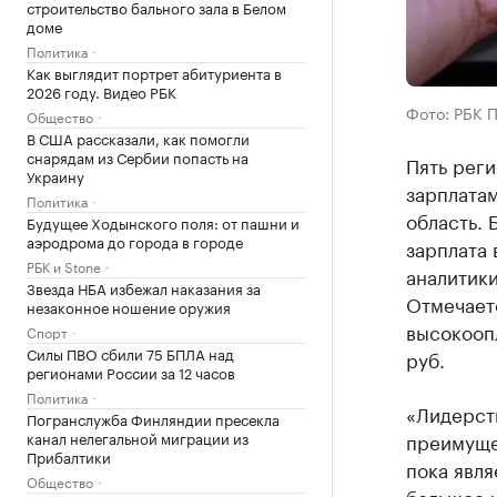
строительство бального зала в Белом
доме
Политика
Как выглядит портрет абитуриента в
2026 году. Видео РБК
Фото: РБК 
Общество
В США рассказали, как помогли
снарядам из Сербии попасть на
Пять рег
Украину
зарплатам
Политика
область. 
Будущее Ходынского поля: от пашни и
аэродрома до города в городе
зарплата 
РБК и Stone
аналитики
Звезда НБА избежал наказания за
Отмечаетс
незаконное ношение оружия
высокоопл
Спорт
Силы ПВО сбили 75 БПЛА над
руб.
регионами России за 12 часов
Политика
«Лидерст
Погранслужба Финляндии пресекла
канал нелегальной миграции из
преимуще
Прибалтики
пока явля
Общество
большое ч