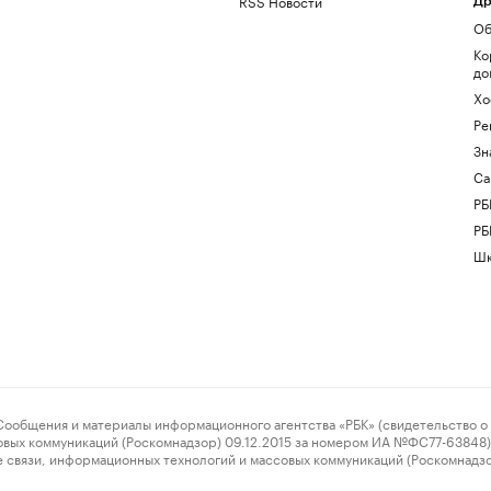
RSS Новости
Др
Об
Ко
до
Хо
Ре
Зн
Са
РБ
РБ
Шк
ения и материалы информационного агентства «РБК» (свидетельство о 
овых коммуникаций (Роскомнадзор) 09.12.2015 за номером ИА №ФС77-63848) 
 связи, информационных технологий и массовых коммуникаций (Роскомнадз