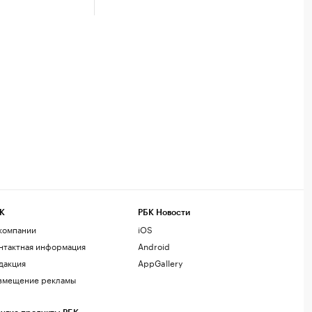
К
РБК Новости
компании
iOS
нтактная информация
Android
дакция
AppGallery
змещение рекламы