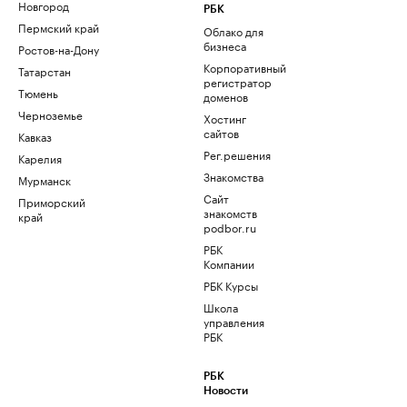
Новгород
РБК
Пермский край
Облако для
бизнеса
Ростов-на-Дону
Корпоративный
Татарстан
регистратор
Тюмень
доменов
Черноземье
Хостинг
сайтов
Кавказ
Рег.решения
Карелия
Знакомства
Мурманск
Сайт
Приморский
знакомств
край
podbor.ru
РБК
Компании
РБК Курсы
Школа
управления
РБК
РБК
Новости