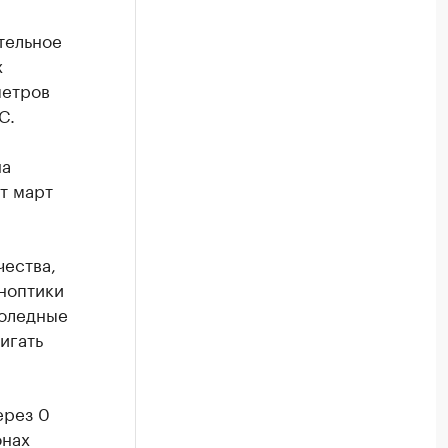
тельное
х
метров
C.
на
ет март
чества,
ноптики
лоледные
игать
ерез 0
онах