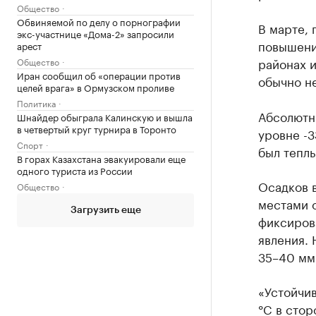
Общество
Обвиняемой по делу о порнографии
В марте, 
экс-участнице «Дома-2» запросили
повышение
арест
районах и
Общество
Иран сообщил об «операции против
обычно не
целей врага» в Ормузском проливе
Политика
Абсолютн
Шнайдер обыграла Калинскую и вышла
в четвертый круг турнира в Торонто
уровне -3
Спорт
был теплы
В горах Казахстана эвакуировали еще
одного туриста из России
Осадков в
Общество
местами о
Загрузить еще
фиксиров
явления. 
35–40 мм
«Устойчи
°C в сто