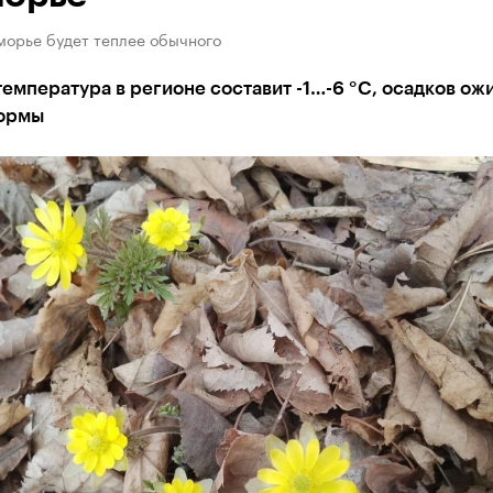
морье будет теплее обычного
емпература в регионе составит -1…-6 °C, осадков ож
ормы