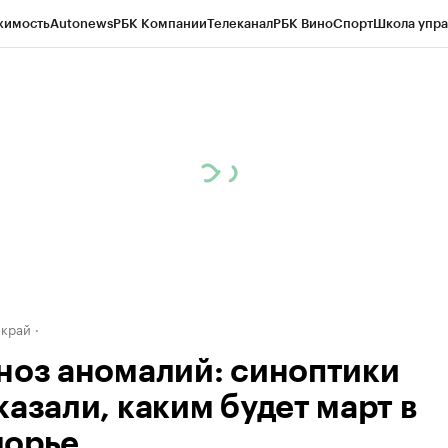
жимость
Autonews
РБК Компании
Телеканал
РБК Вино
Спорт
Школа упра
д
Стиль
Крипто
РБК Бизнес-среда
Дискуссионный клуб
Исследования
К
а контрагентов
Политика
Экономика
Бизнес
Технологии и медиа
Фина
 край
ноз аномалий: синоптики
казали, каким будет март в
орье