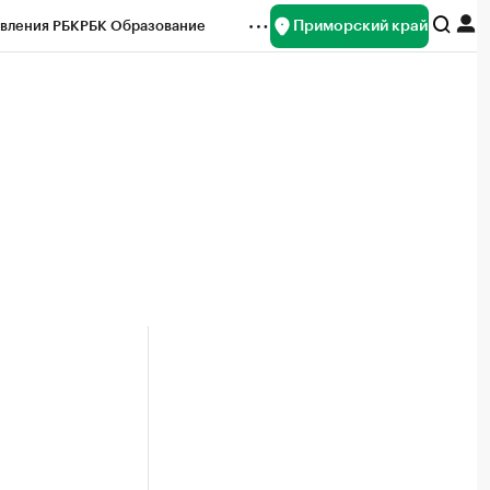
Приморский край
вления РБК
РБК Образование
редитные рейтинги
Франшизы
нсы
Рынок наличной валюты