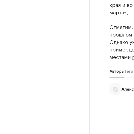
края и во
марта», –
Отметим,
прошлом 
Однако у
приморцев
местами
Авторы
Теги
Алекс