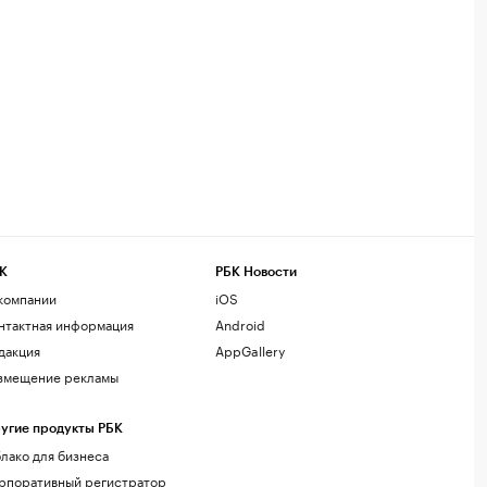
К
РБК Новости
компании
iOS
нтактная информация
Android
дакция
AppGallery
змещение рекламы
угие продукты РБК
лако для бизнеса
рпоративный регистратор