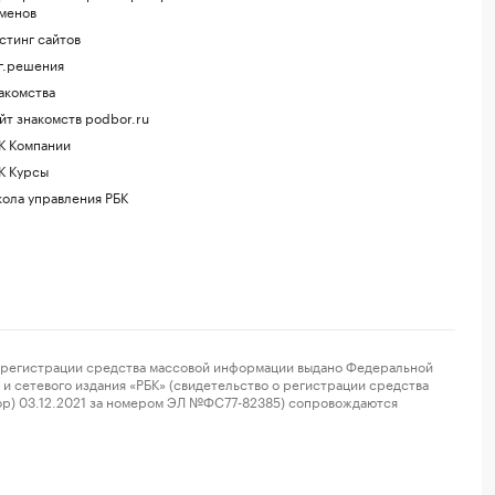
менов
стинг сайтов
г.решения
акомства
йт знакомств podbor.ru
К Компании
К Курсы
ола управления РБК
регистрации средства массовой информации выдано Федеральной
и сетевого издания «РБК» (свидетельство о регистрации средства
ор) 03.12.2021 за номером ЭЛ №ФС77-82385) сопровождаются