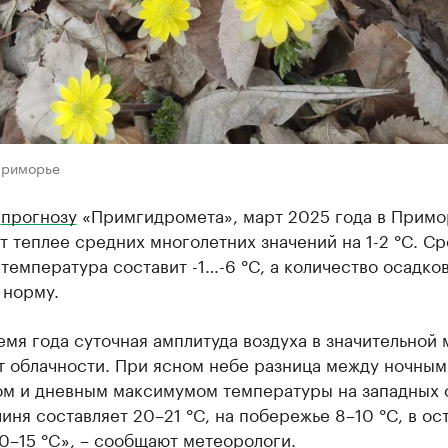
Приморье
о
прогнозу
«Примгидромета», март 2025 года в Прим
т теплее средних многолетних значений на 1-2 °C. С
температура составит -1…-6 °C, а количество осадко
 норму.
емя года суточная амплитуда воздуха в значительной
т облачности. При ясном небе разница между ночным
м и дневным максимумом температуры на западных 
иня составляет 20–21 °C, на побережье 8–10 °C, в ос
0–15 °C», – сообщают метеорологи.