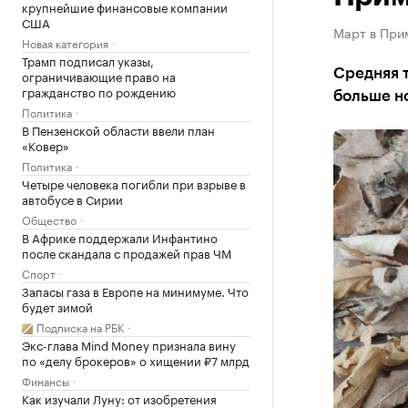
крупнейшие финансовые компании
США
Март в При
Новая категория
Трамп подписал указы,
Средняя т
ограничивающие право на
гражданство по рождению
больше н
Политика
В Пензенской области ввели план
«Ковер»
Политика
Четыре человека погибли при взрыве в
автобусе в Сирии
Общество
В Африке поддержали Инфантино
после скандала с продажей прав ЧМ
Спорт
Запасы газа в Европе на минимуме. Что
будет зимой
Подписка на РБК
Экс-глава Mind Money признала вину
по «делу брокеров» о хищении ₽7 млрд
Финансы
Как изучали Луну: от изобретения