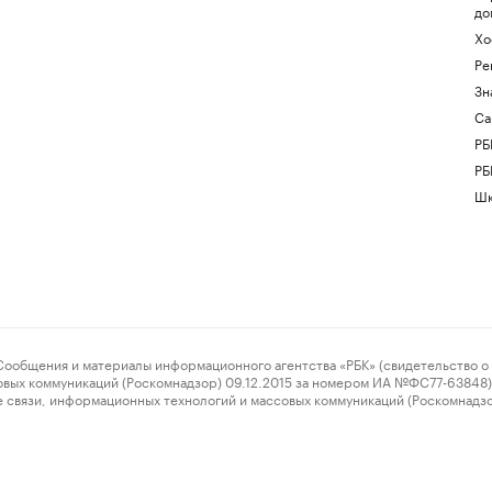
до
Хо
Ре
Зн
Са
РБ
РБ
Шк
ения и материалы информационного агентства «РБК» (свидетельство о 
овых коммуникаций (Роскомнадзор) 09.12.2015 за номером ИА №ФС77-63848) 
 связи, информационных технологий и массовых коммуникаций (Роскомнадз