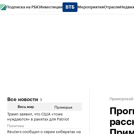
Подписка на РБК
Инвестиции
Мероприятия
Отрасли
Недви
РБК Курсы
РБК Life
Тренды
Визионеры
Национальные проекты
Горо
Газета
Спецпроекты СПб
Конференции СПб
Спецпроекты
Проверк
Приморский
Все новости
Приморье
Весь мир
Прог
Трамп заявил, что США «тоже
нуждаются» в ракетах для Patriot
расс
Политика
Reuters сообщил о серии кибератак на
Прим