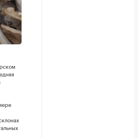
орском
редняя
в
 мере
склонах
тальных