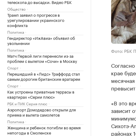
телескопа до высадки. Видео РБК
Общество
Трамп заявил о прогрессе в
урегулировании украинского
конфликта
Политика
Гендиректор «ИжАвиа» объявил об
увольнении
Политика
Фото: РБК 
Матч Первой лиги перенесли из-за
проблем с вылетом «Сочи» в Москву
Согласн
Спорт
крае буде
Перешедший в «Лидс» Траффорд стал
самым дорогим британским вратарем
месячная 
Спорт
превысит
Как устроены приватные террасы в
квартирах «Серии плюс»
«В это вр
РБК и ПИК Серия плюс
Аэропорт Домодедово открыли для
зависит о
приема и вылета самолетов
минимумо
Политика
Сихотэ-Ал
Женщина и ребенок погибли во время
районах 1
непогоды в Смоленске