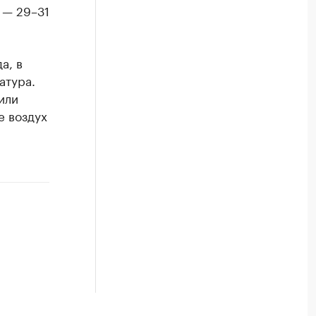
 — 29–31
а, в
атура.
или
е воздух