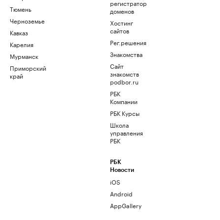
регистратор
Тюмень
доменов
Черноземье
Хостинг
сайтов
Кавказ
Рег.решения
Карелия
Знакомства
Мурманск
Сайт
Приморский
знакомств
край
podbor.ru
РБК
Компании
РБК Курсы
Школа
управления
РБК
РБК
Новости
iOS
Android
AppGallery