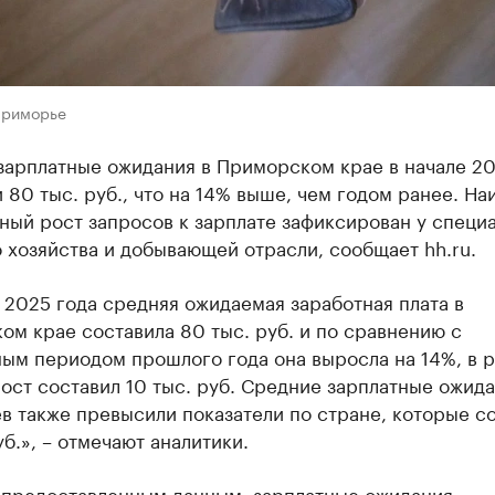
Приморье
зарплатные ожидания в Приморском крае в начале 20
 80 тыс. руб., что на 14% выше, чем годом ранее. На
ный рост запросов к зарплате зафиксирован у специ
 хозяйства и добывающей отрасли, сообщает hh.ru.
 2025 года средняя ожидаемая заработная плата в
м крае составила 80 тыс. руб. и по сравнению с
ым периодом прошлого года она выросла на 14%, в р
ост составил 10 тыс. руб. Средние зарплатные ожид
в также превысили показатели по стране, которые с
уб.», – отмечают аналитики.
 предоставленным данным, зарплатные ожидания