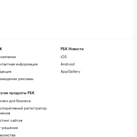
К
РБК Новости
компании
iOS
нтактная информация
Android
дакция
AppGallery
змещение рекламы
угие продукты РБК
лако для бизнеса
рпоративный регистратор
менов
стинг сайтов
г.решения
акомства