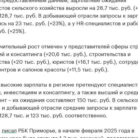
тов сельского хозяйства выросли на 28,7 тыс. руб. (
128,7 тыс. руб. В добывающей отрасли запросы к зар
сь на 23 тыс. руб. (+23%), а у HR-специалистов и раб
уб. (+25%).
чительный рост отмечен у представителей сферы стр
й и консалтинга (+20,6 тыс. руб.), строительства и
тва (+20 тыс. руб.), юристов (+16,1 тыс. руб.), сотру
нтров и салонов красоты (+11,5 тыс. руб.).
 высокие зарплаты в регионе претендуют специалист
, инвестициям и консалтингу, а также высший и сред
т – их ожидания составляют 150 тыс. руб. В сельск
е и добывающей отрасли средние запросы к зарплате
128,7 тыс. и 123 тыс. руб. соответственно.
е
писал
РБК Приморье, в начале февраля 2025 года в
м крае было открыто 1,3 тыс. вакансий, предлагаю