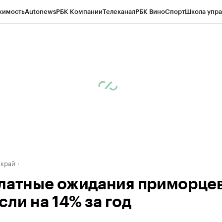
жимость
Autonews
РБК Компании
Телеканал
РБК Вино
Спорт
Школа упра
д
Стиль
Крипто
РБК Бизнес-среда
Дискуссионный клуб
Исследования
К
а контрагентов
Политика
Экономика
Бизнес
Технологии и медиа
Фина
 край
латные ожидания приморце
сли на 14% за год