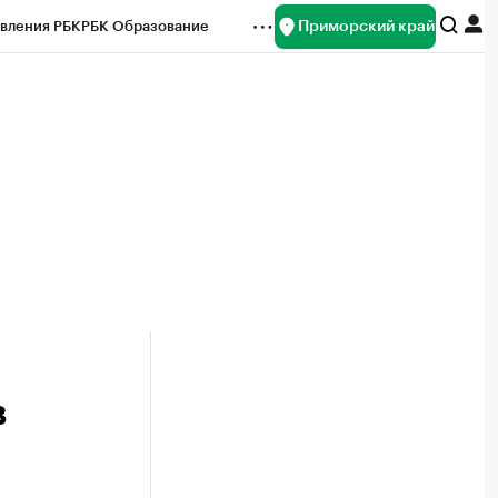
Приморский край
вления РБК
РБК Образование
редитные рейтинги
Франшизы
нсы
Рынок наличной валюты
в