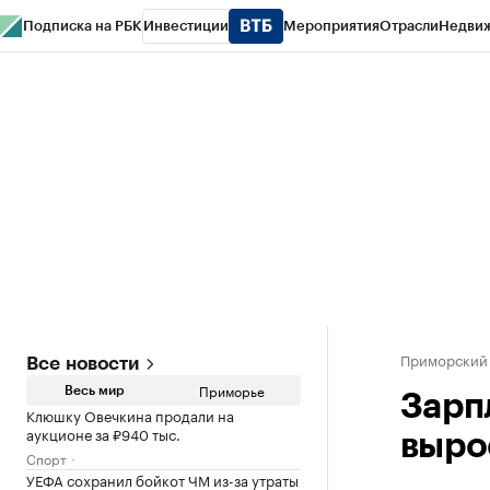
Подписка на РБК
Инвестиции
Мероприятия
Отрасли
Недви
РБК Курсы
РБК Life
Тренды
Визионеры
Национальные проекты
Горо
Газета
Спецпроекты СПб
Конференции СПб
Спецпроекты
Проверк
Приморский
Все новости
Приморье
Весь мир
Зарп
Клюшку Овечкина продали на
аукционе за ₽940 тыс.
выро
Спорт
УЕФА сохранил бойкот ЧМ из-за утраты