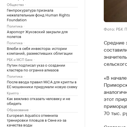
Общество
Генпрокуратура признала
нежелательным фонд Human Rights
Foundation
Политика
Фото: РБК 
Аэропорт Жуковский закрыли для
полетов
Средние 
Политика
Влюби в себя инвестора: истории
составили
компаний, разместивших облигации
значитель
РБК и МСП Банк
сельского
Путин подписал указ о создании
кластера по огранке алмазов
Политика
«В начале
После ввода правил MiCA для крипты в
Приморско
ЕС мошенники придумали новую схему
аналогичн
Крипто
этот прир
Как вежливо отказать человеку и не
обидеть
приморце
Образование
70 тыс. р
European Aquatics отменила
тренировки пловцов в Сене из-за
качества воды
Согласно