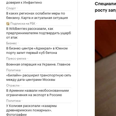
доверия к Инфантино
Специали
Спорт
росту зап
В каких регионах ослабили меры по
бензину. Карта и актуальная ситуация
Подписка на РБК
В Wildberries рассказали, как
предпринимателям подтвердить ущерб
от атак
Бизнес
В бизнес-центре «Адмирал» в Южном
порту залит первый куб бетона
Пресс-релиз
Военная операция на Украине. Главное
Политика
«Билайн» расширил транспортную сеть
между дата-центрами Москвы
Отрасли
В Армении назвали необоснованными
ограничения на экспорт в Россию
Политика
У Колизея раскопали «казармы
древнеримских пожарных».
Фотографии