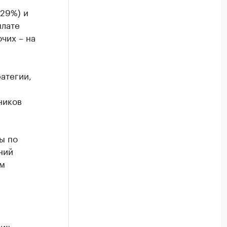
+29%) и
плате
очих – на
атегии,
дников
ы по
ний
ом
щих