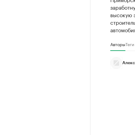
заработну
высокую з
строитель
автомоби
Авторы
Теги
Алекс