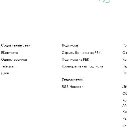
Социальные сети
Подписки
РБ
ВКонтакте
Скрыть баннеры на РБК
О 
Одноклассники
Подписка на РБК
Ко
Telegram
Корпоративная подписка
Ре
Дзен
Ра
Уведомления
RSS Новости
Др
Об
Ко
до
Хо
Ре
Зн