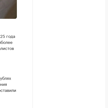
25 года
иболее
алистов
ублях
ания
оставили