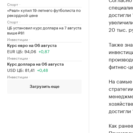
Спорт
специалис
«Реал» купил 19-летнего футболиста по
достигли 
рекордной цене
увеличили
Спорт
ЦБ установил курс доллара на 7 августа
20 тыс. р
выше ₽81
Инвестиции
Также зна
Курс евро на 06 августа
инвестици
EUR ЦБ: 94,06
+0,87
Инвестиции
производс
Курс доллара на 06 августа
фитнес-це
USD ЦБ: 81,41
+0,48
Инвестиции
На самые
стратегии
Загрузить еще
менеджмен
хозяйств
достигли 
Как ране
Приморско