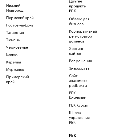
Другие
Нижний
продукты
Новгород
РБК
Пермский край
Облако для
бизнеса
Ростов-на-Дону
Корпоративный
Татарстан
регистратор
Тюмень
доменов
Черноземье
Хостинг
сайтов
Кавказ
Рег.решения
Карелия
Знакомства
Мурманск
Сайт
Приморский
знакомств
край
podbor.ru
РБК
Компании
РБК Курсы
Школа
управления
РБК
РБК