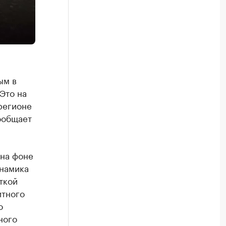
ым в
Это на
регионе
сообщает
 на фоне
инамика
ткой
итного
о
ного