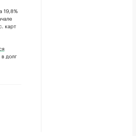
а 19,8%
ачале
с. карт
ся
 в долг