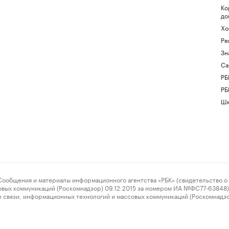
Ко
до
Хо
Ре
Зн
Са
РБ
РБ
Шк
ения и материалы информационного агентства «РБК» (свидетельство о 
овых коммуникаций (Роскомнадзор) 09.12.2015 за номером ИА №ФС77-63848) 
 связи, информационных технологий и массовых коммуникаций (Роскомнадз