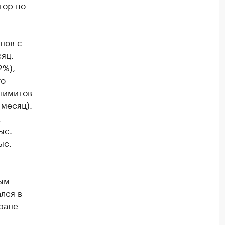
тор по
нов с
яц.
2%),
то
лимитов
 месяц).
,
ыс.
ыс.
ным
лся в
ране