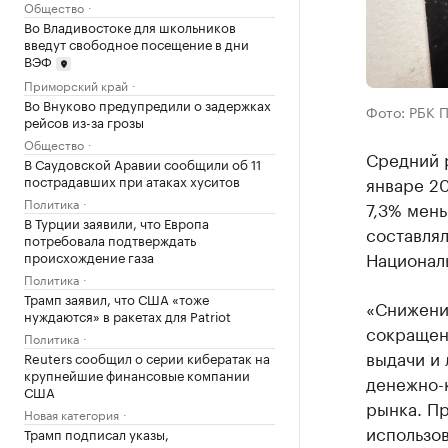
Общество
Во Владивостоке для школьников
введут свободное посещение в дни
ВЭФ
Приморский край
Во Внуково предупредили о задержках
Фото: РБК 
рейсов из-за грозы
Общество
Средний 
В Саудовской Аравии сообщили об 11
пострадавших при атаках хуситов
январе 20
Политика
7,3% мень
В Турции заявили, что Европа
составлял
потребовала подтверждать
Национал
происхождение газа
Политика
Трамп заявил, что США «тоже
«Снижени
нуждаются» в ракетах для Patriot
сокращен
Политика
выдачи и 
Reuters сообщил о серии кибератак на
крупнейшие финансовые компании
денежно-
США
рынка. Пр
Новая категория
использов
Трамп подписал указы,