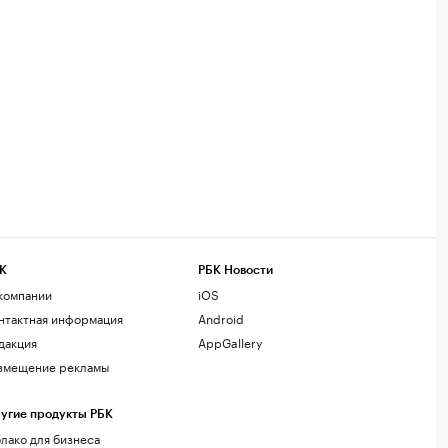
К
РБК Новости
компании
iOS
нтактная информация
Android
дакция
AppGallery
змещение рекламы
угие продукты РБК
лако для бизнеса