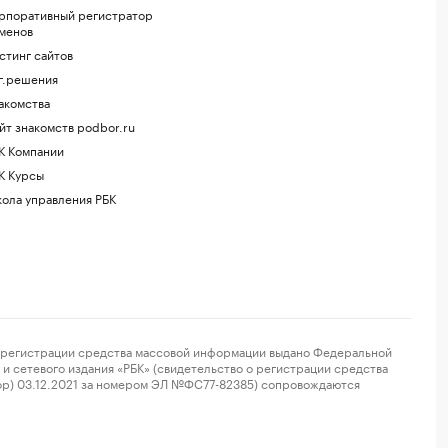
рпоративный регистратор
менов
стинг сайтов
г.решения
акомства
йт знакомств podbor.ru
К Компании
К Курсы
ола управления РБК
регистрации средства массовой информации выдано Федеральной
и сетевого издания «РБК» (свидетельство о регистрации средства
ор) 03.12.2021 за номером ЭЛ №ФС77-82385) сопровождаются