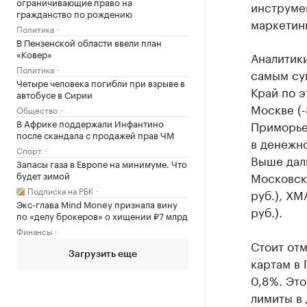
ограничивающие право на
инструме
гражданство по рождению
маркетин
Политика
В Пензенской области ввели план
«Ковер»
Аналитики
Политика
самым су
Четыре человека погибли при взрыве в
Край по э
автобусе в Сирии
Москве (-
Общество
В Африке поддержали Инфантино
Приморье 
после скандала с продажей прав ЧМ
в денежно
Спорт
Выше даль
Запасы газа в Европе на минимуме. Что
будет зимой
Московска
Подписка на РБК
руб.), ХМ
Экс-глава Mind Money признала вину
руб.).
по «делу брокеров» о хищении ₽7 млрд
Финансы
Стоит отм
Загрузить еще
картам в 
0,8%. Это
лимиты в 