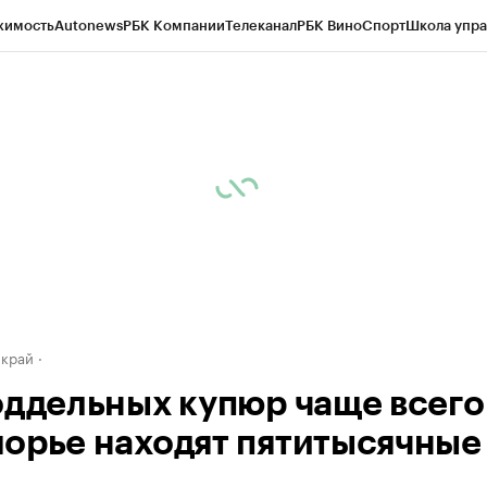
жимость
Autonews
РБК Компании
Телеканал
РБК Вино
Спорт
Школа упра
д
Стиль
Крипто
РБК Бизнес-среда
Дискуссионный клуб
Исследования
К
а контрагентов
Политика
Экономика
Бизнес
Технологии и медиа
Фина
 край
оддельных купюр чаще всего
орье находят пятитысячные