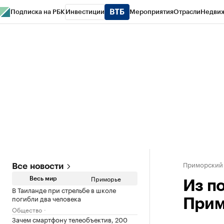
Подписка на РБК
Инвестиции
Мероприятия
Отрасли
Недви
РБК Курсы
РБК Life
Тренды
Визионеры
Национальные проекты
Горо
Газета
Спецпроекты СПб
Конференции СПб
Спецпроекты
Проверк
Приморский
Все новости
Приморье
Весь мир
Из п
В Таиланде при стрельбе в школе
погибли два человека
Прим
Общество
Зачем смартфону телеобъектив, 200