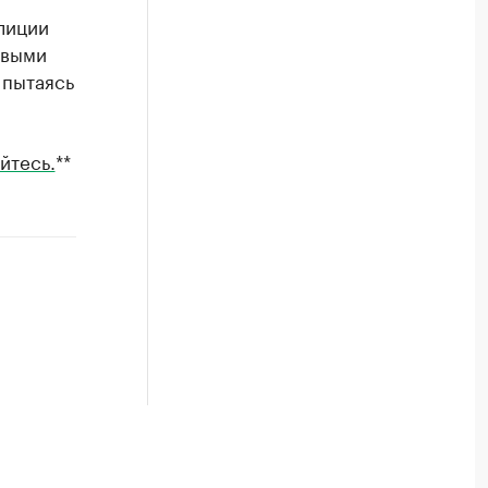
лиции
ивыми
 пытаясь
йтесь.
**