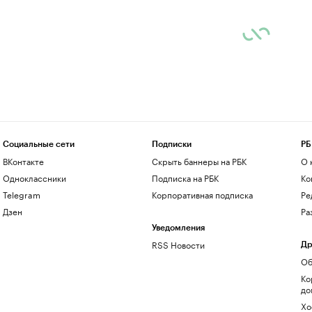
Социальные сети
Подписки
РБ
ВКонтакте
Скрыть баннеры на РБК
О 
Одноклассники
Подписка на РБК
Ко
Telegram
Корпоративная подписка
Ре
Дзен
Ра
Уведомления
RSS Новости
Др
Об
Ко
до
Хо