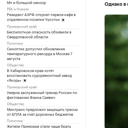
Мп и большой сенсор
Однако в
РБК и Huawei
Резидент АЗРФ откроет первое кафе в
отдаленном поселке Чукотки
Приморский край
Беспилотную опасность объявили в
Свердловской области
Политика
Синоптик допустил обновление
температурного рекорда в Москве 7
августа
Общество
В Хабаровском крае хотят
восстановить судоремонтный завод
«Якорь»
Приморский край
Умерла заслуженный тренер России по
фехтованию Фаина Саевич
Общество
Минтранс предложил защищать трассы
от БПЛА за счет дорожных бюджетов
Политика
Жители Приморья стали чаще брать