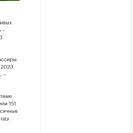
шивых
 –
0
кассиры
 2023
, –
стеме
ли 151
ысячные
году