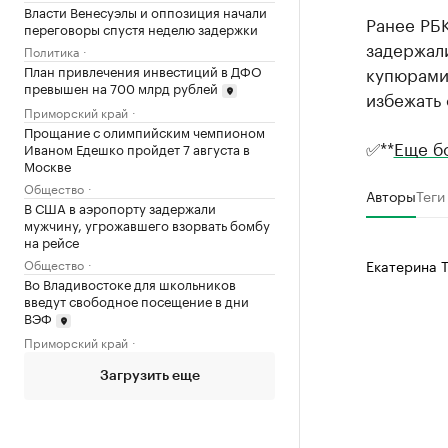
Власти Венесуэлы и оппозиция начали
Ранее РБ
переговоры спустя неделю задержки
задержал
Политика
купюрами
План привлечения инвестиций в ДФО
превышен на 700 млрд рублей
избежать 
Приморский край
Прощание с олимпийским чемпионом
✅**
Еще б
Иваном Едешко пройдет 7 августа в
Москве
Общество
Авторы
Теги
В США в аэропорту задержали
мужчину, угрожавшего взорвать бомбу
на рейсе
Екатерина 
Общество
Во Владивостоке для школьников
введут свободное посещение в дни
ВЭФ
Приморский край
Загрузить еще