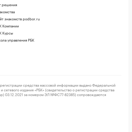
г.решения
акомства
йт знакомств podbor.ru
К Компании
К Курсы
ола управления РБК
регистрации средства массовой информации выдано Федеральной
и сетевого издания «РБК» (свидетельство о регистрации средства
ор) 03.12.2021 за номером ЭЛ №ФС77-82385) сопровождаются