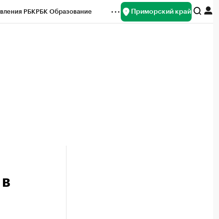
Приморский край
вления РБК
РБК Образование
редитные рейтинги
Франшизы
нсы
Рынок наличной валюты
 в