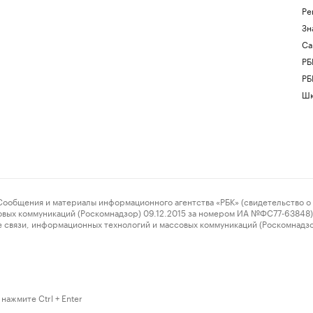
Ре
Зн
Са
РБ
РБ
Шк
ения и материалы информационного агентства «РБК» (свидетельство о 
овых коммуникаций (Роскомнадзор) 09.12.2015 за номером ИА №ФС77-63848) 
 связи, информационных технологий и массовых коммуникаций (Роскомнадз
нажмите Ctrl + Enter