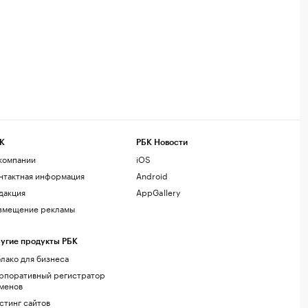
К
РБК Новости
компании
iOS
нтактная информация
Android
дакция
AppGallery
змещение рекламы
угие продукты РБК
лако для бизнеса
рпоративный регистратор
менов
стинг сайтов