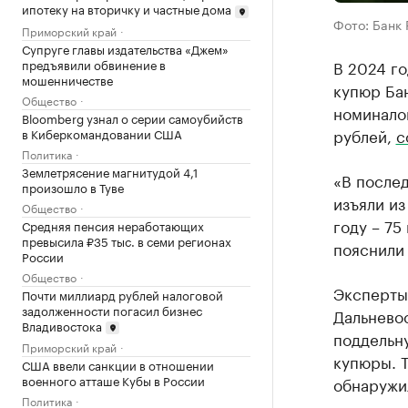
ипотеку на вторичку и частные дома
Фото: Банк 
Приморский край
Супруге главы издательства «Джем»
В 2024 г
предъявили обвинение в
мошенничестве
купюр Бан
Общество
номинало
Bloomberg узнал о серии самоубийств
рублей,
с
в Киберкомандовании США
Политика
Землетрясение магнитудой 4,1
«В послед
произошло в Туве
изъяли из
Общество
году – 75
Средняя пенсия неработающих
превысила ₽35 тыс. в семи регионах
пояснили
России
Общество
Эксперты 
Почти миллиард рублей налоговой
задолженности погасил бизнес
Дальневос
Владивостока
поддельну
Приморский край
купюры. Т
США ввели санкции в отношении
военного атташе Кубы в России
обнаружи
Политика