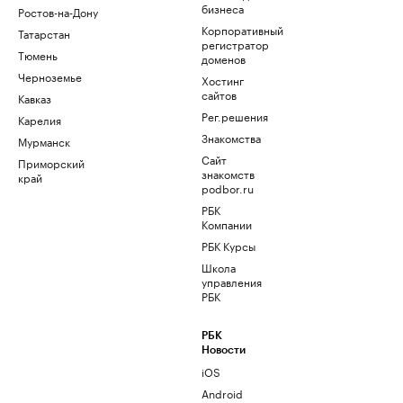
бизнеса
Ростов-на-Дону
Корпоративный
Татарстан
регистратор
Тюмень
доменов
Черноземье
Хостинг
сайтов
Кавказ
Рег.решения
Карелия
Знакомства
Мурманск
Сайт
Приморский
знакомств
край
podbor.ru
РБК
Компании
РБК Курсы
Школа
управления
РБК
РБК
Новости
iOS
Android