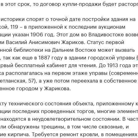
в этот срок, то договор купли-продажи будет расторг
историки спорят о точной дате постройки здания на
ой, 119 – в приложенной к последним аукционам
ции указан 1906 год. Этот дом во Владивостоке возв
ии Василий Анисимович Жариков. Статус первой
нной библиотеки на Дальнем Востоке может вызвать
 так как еще в 1887 году в здании городской управы
рвый бесплатный кабинет для чтения. До 1913 года эт
ка располагалась на первом этаже управы (современ
етланская, 57), а уже потом переехала в собственное
енное городом у Жарикова.
кту технического состояния объекта, приложенному 
ации последних проведенных торгов, многие элемен
находятся в неудовлетворительном состоянии. В част
ли обнаружены трещины, в том числе сквозные, и
ие кирпича. Требуется ремонт кровли, в помещениях