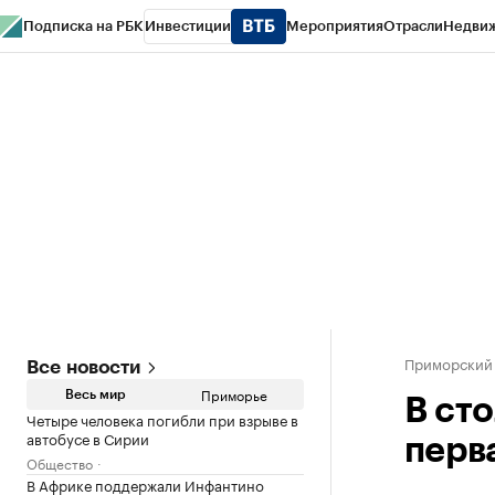
Подписка на РБК
Инвестиции
Мероприятия
Отрасли
Недви
РБК Курсы
РБК Life
Тренды
Визионеры
Национальные проекты
Горо
Газета
Спецпроекты СПб
Конференции СПб
Спецпроекты
Проверк
Приморский
Все новости
Приморье
Весь мир
В ст
Четыре человека погибли при взрыве в
автобусе в Сирии
перв
Общество
В Африке поддержали Инфантино