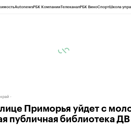
жимость
Autonews
РБК Компании
Телеканал
РБК Вино
Спорт
Школа упра
д
Стиль
Крипто
РБК Бизнес-среда
Дискуссионный клуб
Исследования
К
а контрагентов
Политика
Экономика
Бизнес
Технологии и медиа
Фина
 край
олице Приморья уйдет с мол
ая публичная библиотека ДВ