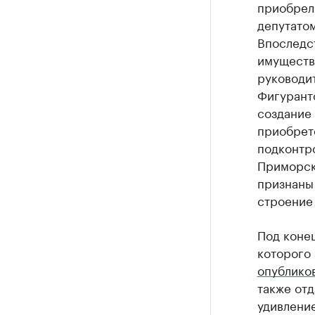
приобрел
депутато
Впоследст
имуществ
руководи
Фигуранто
создание
приобрет
подконтр
Приморск
признаны
строение 
Под конец
которого 
опублико
также отд
удивление