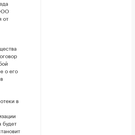
беда
 ООО
я от
щества
оговор
бой
е о его
 в
отеки в
изации
н будет
становит