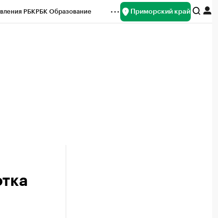
Приморский край
вления РБК
РБК Образование
редитные рейтинги
Франшизы
нсы
Рынок наличной валюты
отка