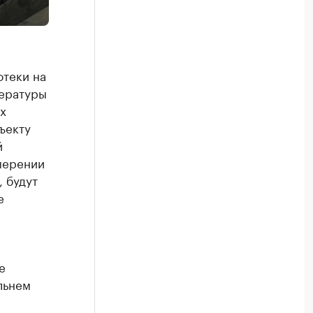
отеки на
тературы
х
ъекту
й
мерении
 будут
е
е
альнем