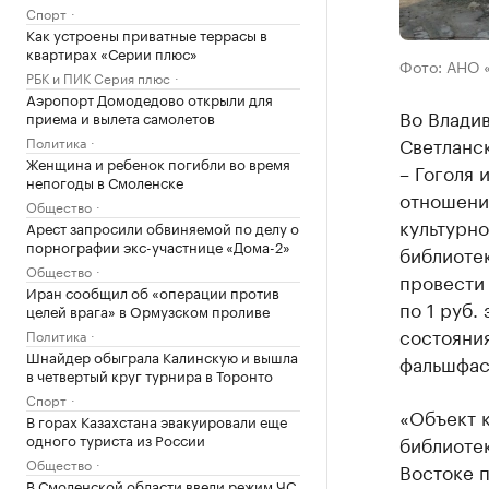
Спорт
Как устроены приватные террасы в
квартирах «Серии плюс»
Фото: АНО 
РБК и ПИК Серия плюс
Аэропорт Домодедово открыли для
Во Влади
приема и вылета самолетов
Светланск
Политика
Женщина и ребенок погибли во время
– Гоголя 
непогоды в Смоленске
отношени
Общество
культурно
Арест запросили обвиняемой по делу о
порнографии экс-участнице «Дома-2»
библиотек
Общество
провести 
Иран сообщил об «операции против
по 1 руб.
целей врага» в Ормузском проливе
состояни
Политика
Шнайдер обыграла Калинскую и вышла
фальшфас
в четвертый круг турнира в Торонто
Спорт
«Объект к
В горах Казахстана эвакуировали еще
одного туриста из России
библиотек
Общество
Востоке 
В Смоленской области ввели режим ЧС