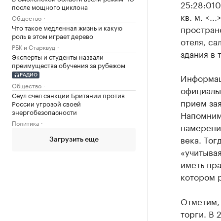
25:28:010
после мощного циклона
кв. м. <.
Общество
Что такое медленная жизнь и какую
пространс
роль в этом играет дерево
отеля, са
РБК и Старквуд
здания в 
Эксперты и студенты назвали
преимущества обучения за рубежом
Информац
РАДИО
Общество
официальн
Сеул счел санкции Британии против
прием зая
России угрозой своей
энергобезопасности
Напомним,
Политика
намерении
века. Тог
Загрузить еще
«учитывая
иметь пра
котором 
Отметим, 
торги. В 