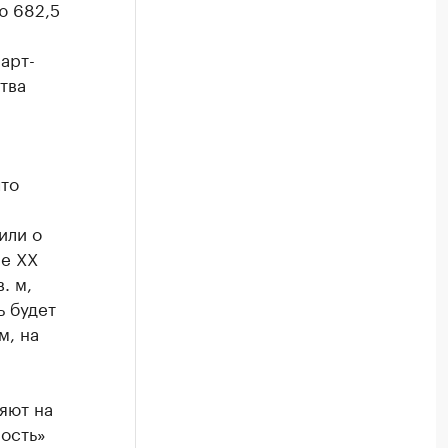
ю 682,5
арт-
тва
что
или о
ле XX
. м,
ь будет
м, на
яют на
мость»