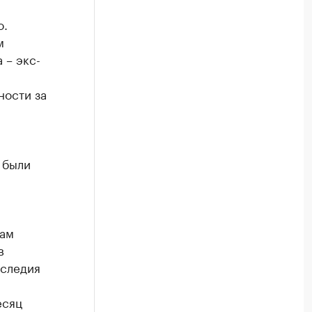
о.
м
 – экс-
ности за
 были
там
в
аследия
есяц