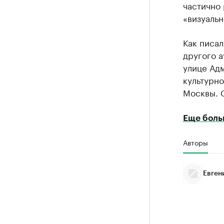
частично
«визуальн
Как писал
другого а
улице Адм
культурно
Москвы. С
Еще боль
Авторы
Евген