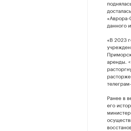
поднялась
досталас
«Аврора-С
данного 
«В 2023 
учрежден
Приморск
аренды. <
расторгну
расторже
телеграм
Ранее в в
его истор
министер
осуществи
восстанов