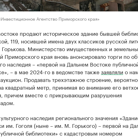
«Инвестиционное Агентство Приморского края»
востоке продают историческое здание бывшей библи
ой, 119, носившей имена двух классиков русской ли
и Горькова. Министерство имущественных и земельны
й Приморского края вновь анонсировало торги по об
го наследия – «первой на Дальнем Востоке публично
е», – в мае 2024-го в ведомстве также
заявляли
о на
аукцион. Продавать трехэтажное строение, вероятно,
 за квадратный метр, принимая во внимание его ветхо
я, причем вместе с прикрывающим разрушения
адом.
ультурного наследия регионального значения «Здани
и им. Гоголя (ныне – им. М. Горького) – первой на Д
публичной библиотеки» с кадастровым номером