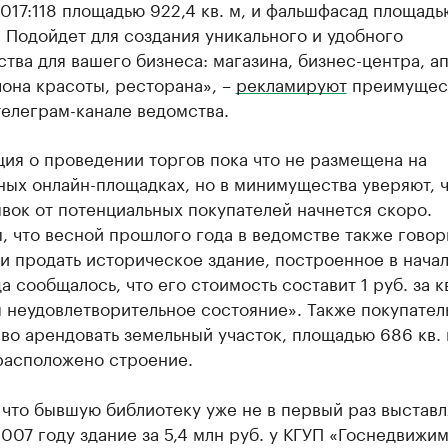
017:118 площадью 922,4 кв. м, и фальшфасад площадь
..> Подойдет для создания уникального и удобного
тва для вашего бизнеса: магазина, бизнес-центра, ап
лона красоты, ресторана», –
рекламируют
преимущес
телеграм-канале ведомства.
ия о проведении торгов пока что не размещена на
ых онлайн-площадках, но в минимущества уверяют, 
вок от потенциальных покупателей начнется скоро.
 что весной прошлого года в ведомстве также говор
 продать историческое здание, построенное в нача
да сообщалось, что его стоимость составит 1 руб. за кв
 неудовлетворительное состояние». Также покупател
во арендовать земельный участок, площадью 686 кв. 
расположено строение.
что бывшую библиотеку уже не в первый раз выставл
2007 году здание за 5,4 млн руб. у КГУП «Госнедвижи