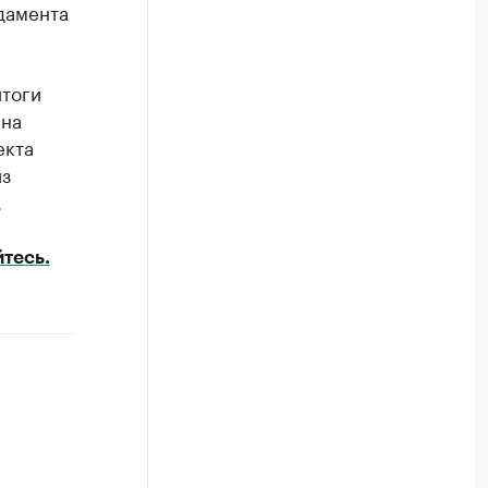
дамента
итоги
 на
екта
из
.
тесь.