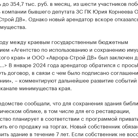
 до 354,7 тыс. руб. в месяц, из шести участников по
ь компании бывшего депутата ЗС ПК Юрия Корнеева
трой ДВ». Однако новый арендатор вскоре отказалс
имущества.
году между краевым государственным бюджетным
ием «Агентство по использованию и сохранению иму
ого края» и ООО «Аврора-Строй ДВ» был заключен д
...> В январе 2024 года арендатор обратился с прось
ть договор, в связи с чем было подписано соглашени
нии», – комментируют дальнейшее развитие событий
-канале минимущества края.
едомстве сообщали, что для сохранения здания библи
ическом облике, в том числе для его реставрации,
ство планирует в соответствии с программой приват
ть его продажу на торгах. Новый собственник обяза
ить здание в течение 7 лет. Если собственник не вос