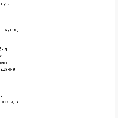
нут.
ел купец
был
а
ный
 здание,
к
ты
ности, в