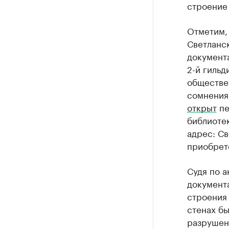
строение 
Отметим, 
Светланск
документа
2-й гильд
обществе
сомнения,
открыт
пе
библиоте
адрес: Св
приобрет
Судя по а
документ
строения 
стенах бы
разрушен