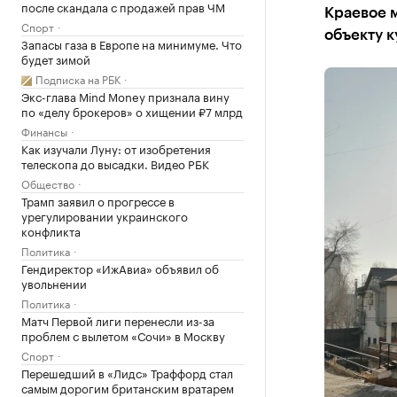
после скандала с продажей прав ЧМ
Краевое 
Спорт
объекту к
Запасы газа в Европе на минимуме. Что
будет зимой
Подписка на РБК
Экс-глава Mind Money признала вину
по «делу брокеров» о хищении ₽7 млрд
Финансы
Как изучали Луну: от изобретения
телескопа до высадки. Видео РБК
Общество
Трамп заявил о прогрессе в
урегулировании украинского
конфликта
Политика
Гендиректор «ИжАвиа» объявил об
увольнении
Политика
Матч Первой лиги перенесли из-за
проблем с вылетом «Сочи» в Москву
Спорт
Перешедший в «Лидс» Траффорд стал
самым дорогим британским вратарем