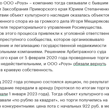
о ООО «Роуз» – компанию тогда связывали с бывшим
м Заксобрания Приморского края Юрием Степанченк
вии объект культурного наследия оказалась объекто
енного спора из-за громкого дела Игоря Мещерякова
теля территориального управления Росимущества.
в этого процесса привлекли к уголовной ответствен
 преступного сообщества, которое организовывало
ение и легализацию государственной недвижимости
ольными компаниями. Решением Арбитражного суда
ого края от 5 февраля 2020 года проведенные торги
 недействительными, и ООО «Роуз»
обязали вернуть
в краевую собственность.
 2022 года успешно состоялся аукцион, по результа
здание передали в аренду (протокол по итогам торго
вали
1 января 2023 года). Тогда объект культурного н
авали «по рублю за квадрат», но торги получились на
 конкурентными: цена лота с начальных 922 руб. в м