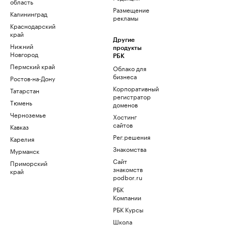
область
Размещение
Калининград
рекламы
Краснодарский
край
Другие
Нижний
продукты
Новгород
РБК
Пермский край
Облако для
бизнеса
Ростов-на-Дону
Корпоративный
Татарстан
регистратор
Тюмень
доменов
Черноземье
Хостинг
сайтов
Кавказ
Рег.решения
Карелия
Знакомства
Мурманск
Сайт
Приморский
знакомств
край
podbor.ru
РБК
Компании
РБК Курсы
Школа