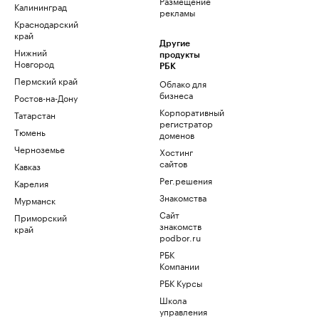
Размещение
Калининград
рекламы
Краснодарский
край
Другие
Нижний
продукты
Новгород
РБК
Пермский край
Облако для
бизнеса
Ростов-на-Дону
Корпоративный
Татарстан
регистратор
Тюмень
доменов
Черноземье
Хостинг
сайтов
Кавказ
Рег.решения
Карелия
Знакомства
Мурманск
Сайт
Приморский
знакомств
край
podbor.ru
РБК
Компании
РБК Курсы
Школа
управления