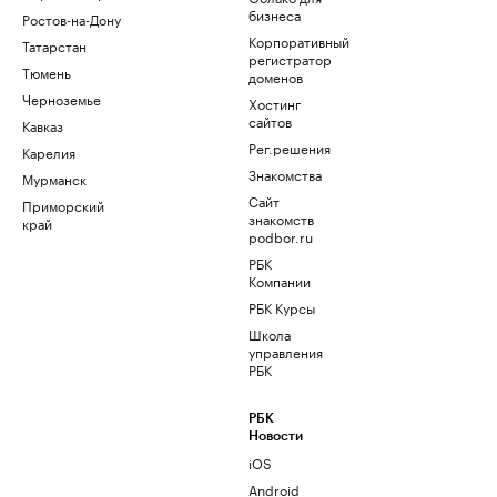
бизнеса
Ростов-на-Дону
Корпоративный
Татарстан
регистратор
Тюмень
доменов
Черноземье
Хостинг
сайтов
Кавказ
Рег.решения
Карелия
Знакомства
Мурманск
Сайт
Приморский
знакомств
край
podbor.ru
РБК
Компании
РБК Курсы
Школа
управления
РБК
РБК
Новости
iOS
Android