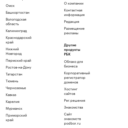
О компании
Омск
Контактная
Башкортостан
информация
Вологодская
Редакция
область
Размещение
Калининград
рекламы
Краснодарский
край
Другие
Нижний
продукты
Новгород
РБК
Пермский край
Облако для
бизнеса
Ростов-на-Дону
Корпоративный
Татарстан
регистратор
Тюмень
доменов
Черноземье
Хостинг
сайтов
Кавказ
Рег.решения
Карелия
Знакомства
Мурманск
Сайт
Приморский
знакомств
край
podbor.ru