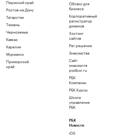
Пермский край
Облако для
бизнеса
Ростов-на-Дону
Корпоративный
Татарстан
регистратор
Тюмень
доменов
Черноземье
Хостинг
сайтов
Кавказ
Рег.решения
Карелия
Знакомства
Мурманск
Сайт
Приморский
знакомств
край
podbor.ru
РБК
Компании
РБК Курсы
Школа
управления
РБК
РБК
Новости
iOS