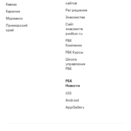
сайтов
Кавказ
Рег.решения
Карелия
Знакомства
Мурманск
Сайт
Приморский
знакомств
край
podbor.ru
РБК
Компании
РБК Курсы
Школа
управления
РБК
РБК
Новости
iOS
Android
AppGallery