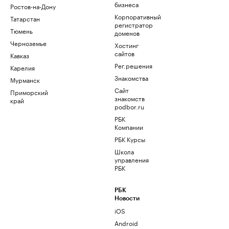
бизнеса
Ростов-на-Дону
Корпоративный
Татарстан
регистратор
Тюмень
доменов
Черноземье
Хостинг
сайтов
Кавказ
Рег.решения
Карелия
Знакомства
Мурманск
Сайт
Приморский
знакомств
край
podbor.ru
РБК
Компании
РБК Курсы
Школа
управления
РБК
РБК
Новости
iOS
Android