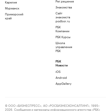
Рег.решения
Карелия
Знакомства
Мурманск
Сайт
Приморский
знакомств
край
podbor.ru
РБК
Компании
РБК Курсы
Школа
управления
РБК
РБК
Новости
iOS
Android
AppGallery
© ООО «БИЗНЕСПРЕСС», АО «РОСБИЗНЕСКОНСАЛТИНГ», 1995–
2026. Сообщения и материалы информационного агентства «РБК»