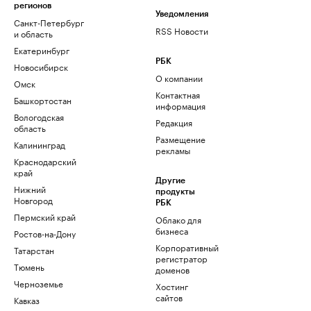
регионов
Уведомления
Санкт-Петербург
RSS Новости
и область
Екатеринбург
РБК
Новосибирск
О компании
Омск
Контактная
Башкортостан
информация
Вологодская
Редакция
область
Размещение
Калининград
рекламы
Краснодарский
край
Другие
Нижний
продукты
Новгород
РБК
Пермский край
Облако для
бизнеса
Ростов-на-Дону
Корпоративный
Татарстан
регистратор
Тюмень
доменов
Черноземье
Хостинг
сайтов
Кавказ