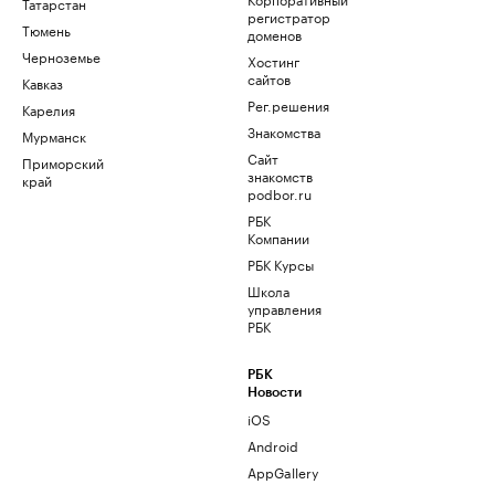
Татарстан
регистратор
Тюмень
доменов
Черноземье
Хостинг
сайтов
Кавказ
Рег.решения
Карелия
Знакомства
Мурманск
Сайт
Приморский
знакомств
край
podbor.ru
РБК
Компании
РБК Курсы
Школа
управления
РБК
РБК
Новости
iOS
Android
AppGallery