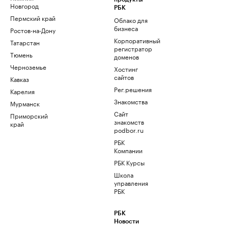
Новгород
РБК
Пермский край
Облако для
бизнеса
Ростов-на-Дону
Корпоративный
Татарстан
регистратор
Тюмень
доменов
Черноземье
Хостинг
сайтов
Кавказ
Рег.решения
Карелия
Знакомства
Мурманск
Сайт
Приморский
знакомств
край
podbor.ru
РБК
Компании
РБК Курсы
Школа
управления
РБК
РБК
Новости