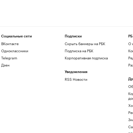
Социальные сети
Подписки
РБ
ВКонтакте
Скрыть баннеры на РБК
О 
Одноклассники
Подписка на РБК
Ко
Telegram
Корпоративная подписка
Ре
Дзен
Ра
Уведомления
RSS Новости
Др
Об
Ко
до
Хо
Ре
Зн
Са