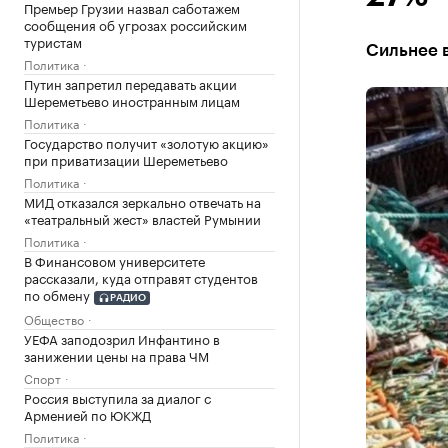
Премьер Грузии назвал саботажем
сообщения об угрозах российским
туристам
Сильнее в
Политика
Путин запретил передавать акции
Шереметьево иностранным лицам
Политика
Государство получит «золотую акцию»
при приватизации Шереметьево
Политика
МИД отказался зеркально отвечать на
«театральный жест» властей Румынии
Политика
В Финансовом университете
рассказали, куда отправят студентов
по обмену
РАДИО
Общество
УЕФА заподозрил Инфантино в
занижении цены на права ЧМ
Спорт
Россия выступила за диалог с
Арменией по ЮКЖД
Политика