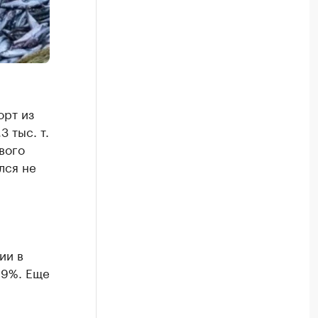
орт из
 тыс. т.
вого
лся не
ии в
99%. Еще