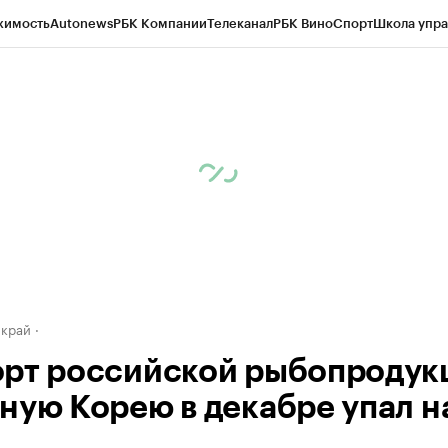
жимость
Autonews
РБК Компании
Телеканал
РБК Вино
Спорт
Школа упра
д
Стиль
Крипто
РБК Бизнес-среда
Дискуссионный клуб
Исследования
К
а контрагентов
Политика
Экономика
Бизнес
Технологии и медиа
Фина
 край
рт российской рыбопродук
ную Корею в декабре упал н