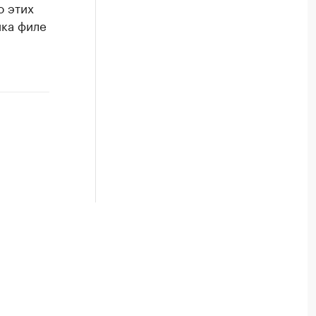
о этих
ика филе