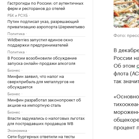
Гастрогиды по России: от аутентичных
ферм и ресторанов до отелей
РБК и РСХБ
Путин подписал указ, разрешающий
приватизацию аэропорта Шереметьево
Политика
Фото: прес
Wildberries запустил единое окно
поддержки предпринимателей
В декабр
Политика
России на
В России возобновили обсуждение
запуска онлайн-продажи алкоголя
Об этом
Бизнес
флота (АС
Минфин заявил, что налог на
так значит
сверхприбыль для металлургов не
обсуждается
Бизнес
«Основно
Минфин разработал законопроект об
тихоокеан
акцизе на импортную сталь
мороженно
Бизнес
Власти задумались о налоговых льготах
общекоре
для пострадавших продавцов WB
процент п
Экономика
Сети бургерных ответили на тесты