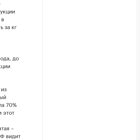
о
дукции
 в
 за кг
ода, до
кции
 из
ный
ла 70%
 этот
тая –
РФ видит