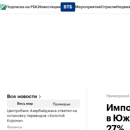
Подписка на РБК
Инвестиции
Мероприятия
Отрасли
Недви
РБК Курсы
РБК Life
Тренды
Визионеры
Национальные проекты
Горо
Газета
Спецпроекты СПб
Конференции СПб
Спецпроекты
Проверк
Приморский
Все новости
Приморье
Весь мир
Импо
Центробанк Азербайджана ответил на
остановку переводов «Золотой
в Юж
Короны»
Финансы
27%