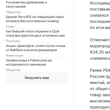
Ассоциаци
Роскачества удивлением и
несогласием
поставка
Общество
снизился 
Единая Лига ВТБ на следующий сезон
последний
осталась без иностранных команд
Спорт
по итогам
Как бывший посол Украины в США
стала фигурантом двух уголовных дел
Отмечает
Политика
морепроду
Акции «Диасофта» упали после отказа
от байбека и анонса дивидендов
834,35 м
Инвестиции
снизилась
Уровень воды в Рейне упал до
исторического минимума
Ранее РБ
Общество
России
п
Загрузить еще
минтай, е
от общег
товар зан
высокома
приходитс