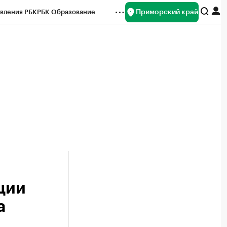
Приморский край
вления РБК
РБК Образование
редитные рейтинги
Франшизы
нсы
Рынок наличной валюты
ции
а