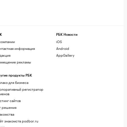
К
РБК Новости
компании
iOS
нтактная информация
Android
дакция
AppGallery
змещение рекламы
угие продукты РБК
лако для бизнеса
рпоративный регистратор
менов
стинг сайтов
г.решения
акомства
йт знакомств podbor.ru