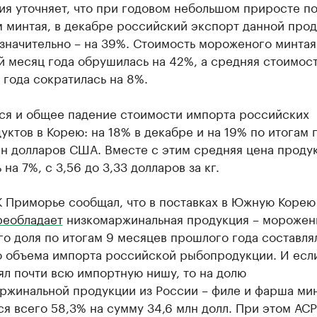
я уточняет, что при годовом небольшом приросте п
м минтая, в декабре российский экспорт данной про
значительно – на 39%. Стоимость мороженого минтая
 месяц года обрушилась на 42%, а средняя стоимость
 года сократилась на 8%.
ся и общее падение стоимости импорта российских
ктов в Корею: на 18% в декабре и на 19% по итогам г
лн долларов США. Вместе с этим средняя цена проду
 на 7%, с 3,56 до 3,33 долларов за кг.
К Приморье сообщал, что в поставках в Южную Корею
реобладает
низкомаржинальная продукция – мороже
го доля по итогам 9 месяцев прошлого года составля
о объема импорта российской рыбопродукции. И если
ял почти всю импортную нишу, то на долю
ржинальной продукции из России – филе и фарша мин
я всего 58,3% на сумму 34,6 млн долл. При этом АС