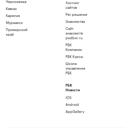
Черноземье
Хостинг
сайтов
Кавказ
Рег.решения
Карелия
Знакомства
Мурманск
Сайт
Приморский
знакомств
край
podbor.ru
РБК
Компании
РБК Курсы
Школа
управления
РБК
РБК
Новости
iOS
Android
AppGallery