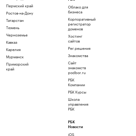
Пермский край
Облако для
бизнеса
Ростов-на-Дону
Корпоративный
Татарстан
регистратор
Тюмень
доменов
Черноземье
Хостинг
сайтов
Кавказ
Рег.решения
Карелия
Знакомства
Мурманск
Сайт
Приморский
знакомств
край
podbor.ru
РБК
Компании
РБК Курсы
Школа
управления
РБК
РБК
Новости
iOS